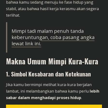
bahwa kamu sedang menuju ke fase hidup yang
stabil, atau bahwa hasil kerja kerasmu akan segera
terlihat.
Mimpi tadi malam penuh tanda
keberuntungan, coba pasang angka
lewat link ini.
Makna Umum Mimpi Kura-Kura
1. Simbol Kesabaran dan Ketekunan
Jika kamu bermimpi melihat kura-kura berjalan
lambat, ini melambangkan bahwa kamu perlu
lebih
sabar dalam menghadapi proses hidup
.