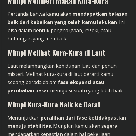
Mimpi Memberi Makan Kura-Kura
Pertanda bahwa kamu akan
mendapatkan balasan
baik dari kebaikan yang telah kamu lakukan
. Ini
bisa dalam bentuk penghargaan, rezeki, atau
hubungan yang membaik.
Mimpi Melihat Kura-Kura di Laut
Laut melambangkan kehidupan luas dan penuh
misteri. Melihat kura-kura di laut berarti kamu
sedang berada dalam
fase ekspansi atau
perubahan besar
menuju sesuatu yang lebih baik.
Mimpi Kura-Kura Naik ke Darat
Menunjukkan
peralihan dari fase ketidakpastian
menuju stabilitas
. Mungkin kamu akan segera
mendapatkan kepastian dalam hal pekerjaan,