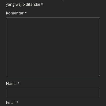
yang wajib ditandai
*
e
Komentar
*
R
e
a
d
i
n
g
Nama
*
Email
*