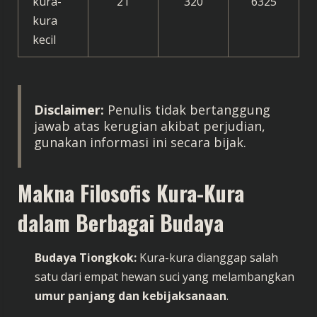
kura-
21
320
6325
kura
kecil
Disclaimer:
Penulis tidak bertanggung
jawab atas kerugian akibat perjudian,
gunakan informasi ini secara bijak.
Makna Filosofis Kura-Kura
dalam Berbagai Budaya
Budaya Tiongkok:
Kura-kura dianggap salah
satu dari empat hewan suci yang melambangkan
umur panjang dan kebijaksanaan
.