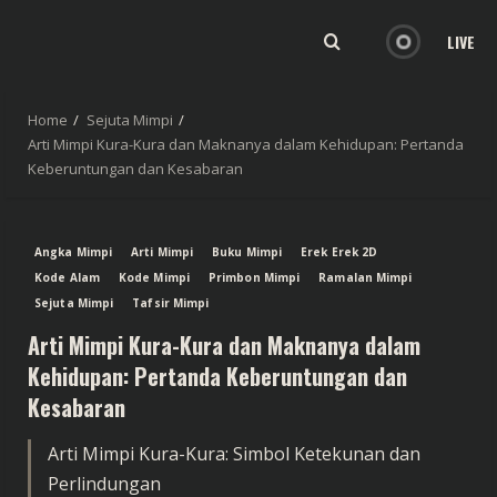
LIVE
Home
Sejuta Mimpi
Arti Mimpi Kura-Kura dan Maknanya dalam Kehidupan: Pertanda
Keberuntungan dan Kesabaran
Angka Mimpi
Arti Mimpi
Buku Mimpi
Erek Erek 2D
Kode Alam
Kode Mimpi
Primbon Mimpi
Ramalan Mimpi
Sejuta Mimpi
Tafsir Mimpi
Arti Mimpi Kura-Kura dan Maknanya dalam
Kehidupan: Pertanda Keberuntungan dan
Kesabaran
Arti Mimpi Kura-Kura: Simbol Ketekunan dan
Perlindungan