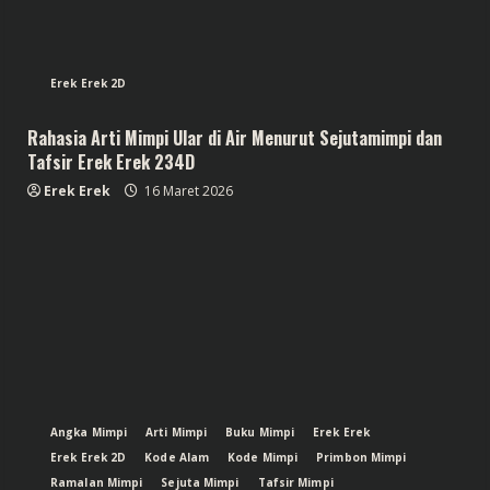
Erek Erek 2D
Rahasia Arti Mimpi Ular di Air Menurut Sejutamimpi dan
Tafsir Erek Erek 234D
Erek Erek
16 Maret 2026
Angka Mimpi
Arti Mimpi
Buku Mimpi
Erek Erek
Erek Erek 2D
Kode Alam
Kode Mimpi
Primbon Mimpi
Ramalan Mimpi
Sejuta Mimpi
Tafsir Mimpi