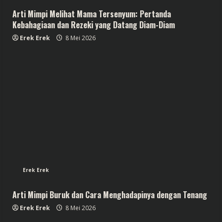
Arti Mimpi Melihat Mama Tersenyum: Pertanda
Kebahagiaan dan Rezeki yang Datang Diam-Diam
Erek Erek
8 Mei 2026
Erek Erek
Arti Mimpi Buruk dan Cara Menghadapinya dengan Tenang
Erek Erek
8 Mei 2026