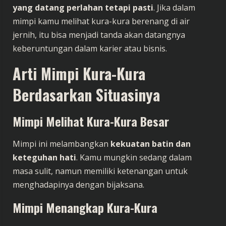
yang datang perlahan tetapi pasti
. Jika dalam
mimpi kamu melihat kura-kura berenang di air
jernih, itu bisa menjadi tanda akan datangnya
keberuntungan dalam karier atau bisnis.
Arti Mimpi Kura-Kura
Berdasarkan Situasinya
Mimpi Melihat Kura-Kura Besar
Mimpi ini melambangkan
kekuatan batin dan
keteguhan hati
. Kamu mungkin sedang dalam
masa sulit, namun memiliki ketenangan untuk
menghadapinya dengan bijaksana.
Mimpi Menangkap Kura-Kura