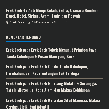
Erek Erek 47 Arti Mimpi Keladi, Zebra, Upacara Bendera,
Banci, Hotel, Sirkus, Ayam, Tapir, dan Penyair
Erek Erek
18 Desember 2025
3
KOMENTAR TERBARU
Erek Erek
pada
Erek Erek Tokek Menurut Primbon Jawa:
Tanda Kehidupan & Pesan Alam yang Keren!
Erek Erek
pada
Erek Erek Cicak: Tanda Kehidupan,
Perubahan, dan Keberuntungan Tak Terduga
Erek Erek
pada
Erek Erek Binatang Melata & Serangga:
Tafsir Misterius, Kode Alam, dan Makna Kehidupan
Erek Erek
pada
Erek Erek Kera dan Sifat Manusia: Makna
Cerdas, Licik, tapi Adaptif!