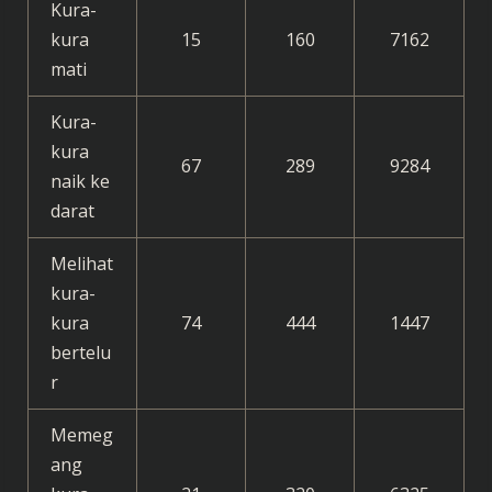
Kura-
kura
15
160
7162
mati
Kura-
kura
67
289
9284
naik ke
darat
Melihat
kura-
kura
74
444
1447
bertelu
r
Memeg
ang