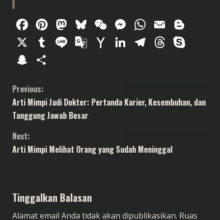
Facebook
Pinterest
Mastodon
Bluesky
WeChat
Messenger
WhatsAp
Email
Blog
X
Tumblr
Line
Google
Yahoo
LinkedIn
Telegram
Thread
Sky
Translate
Mail
Snapchat
Share
C
Previous:
Arti Mimpi Jadi Dokter: Pertanda Karier, Kesembuhan, dan
o
Tanggung Jawab Besar
n
Next:
t
Arti Mimpi Melihat Orang yang Sudah Meninggal
i
n
Tinggalkan Balasan
u
Alamat email Anda tidak akan dipublikasikan.
Ruas