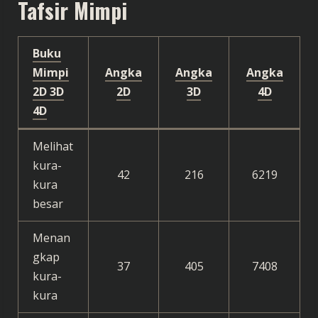
Tafsir Mimpi
Buku
Mimpi
Angka
Angka
Angka
2D 3D
2D
3D
4D
4D
Melihat
kura-
42
216
6219
kura
besar
Menan
gkap
37
405
7408
kura-
kura