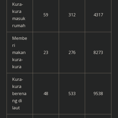
Kura-
kura
59
312
4317
masuk
rumah
Membe
ri
makan
23
276
8273
kura-
kura
Kura-
kura
berena
48
533
9538
ng di
laut