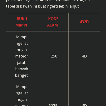
tabel di bawah ini buat ngerti lebih lanjut:
BUKU
KODE
432D
MIMPI
ALAM
Mimpi
ngeliat
hujan
meteor
1258
4D
jatuh
banyak
banget.
Mimpi
ngeliat
hujan
meteor
3278
4D