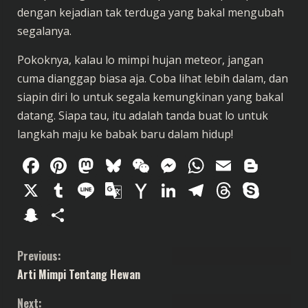
dengan kejadian tak terduga yang bakal mengubah
segalanya.
Pokoknya, kalau lo mimpi hujan meteor, jangan
cuma dianggap biasa aja. Coba lihat lebih dalam, dan
siapin diri lo untuk segala kemungkinan yang bakal
datang. Siapa tau, itu adalah tanda buat lo untuk
langkah maju ke babak baru dalam hidup!
Facebook
Pinterest
Mastodon
Bluesky
WeChat
Messenger
WhatsAp
Email
Blog
X
Tumblr
Line
Google
Yahoo
LinkedIn
Telegram
Thread
Sky
Translate
Mail
Snapchat
Share
C
Previous:
Arti Mimpi Tentang Hewan
o
Next: