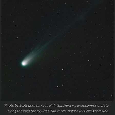
Photo by Scott Lord on <a href="https://www.pexels.com/photo/star-
flying-through-the-sky-20891449/" rel="nofollow">Pexels.com</a>