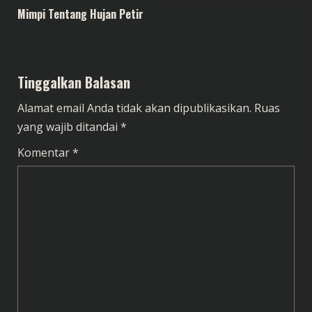
n
Mimpi Tentang Hujan Petir
t
i
Tinggalkan Balasan
n
Alamat email Anda tidak akan dipublikasikan.
Ruas
u
yang wajib ditandai
*
e
Komentar
*
R
e
a
d
i