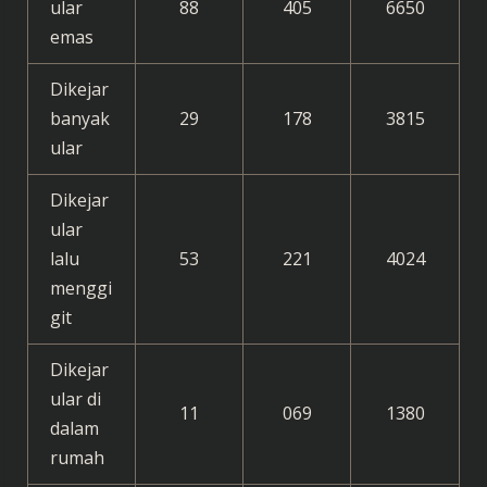
ular
88
405
6650
emas
Dikejar
banyak
29
178
3815
ular
Dikejar
ular
lalu
53
221
4024
menggi
git
Dikejar
ular di
11
069
1380
dalam
rumah