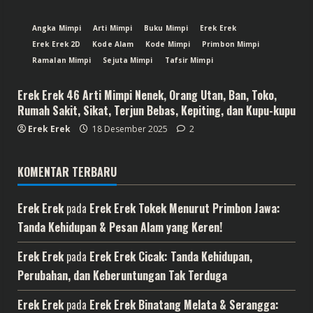
Angka Mimpi
Arti Mimpi
Buku Mimpi
Erek Erek
Erek Erek 2D
Kode Alam
Kode Mimpi
Primbon Mimpi
Ramalan Mimpi
Sejuta Mimpi
Tafsir Mimpi
Erek Erek 46 Arti Mimpi Nenek, Orang Utan, Ban, Toko,
Rumah Sakit, Sikat, Terjun Bebas, Kepiting, dan Kupu-kupu
Erek Erek
18 Desember 2025
2
KOMENTAR TERBARU
Erek Erek
pada
Erek Erek Tokek Menurut Primbon Jawa:
Tanda Kehidupan & Pesan Alam yang Keren!
Erek Erek
pada
Erek Erek Cicak: Tanda Kehidupan,
Perubahan, dan Keberuntungan Tak Terduga
Erek Erek
pada
Erek Erek Binatang Melata & Serangga: