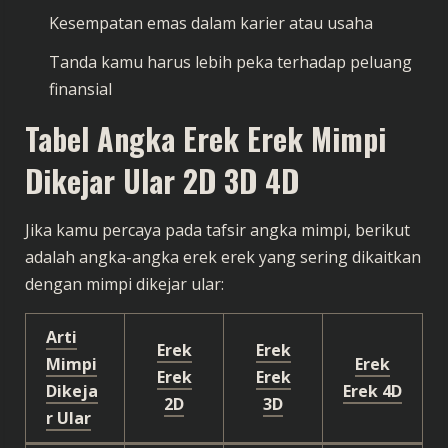
Kesempatan emas dalam karier atau usaha
Tanda kamu harus lebih peka terhadap peluang
finansial
Tabel Angka Erek Erek Mimpi
Dikejar Ular 2D 3D 4D
Jika kamu percaya pada tafsir angka mimpi, berikut
adalah angka-angka erek erek yang sering dikaitkan
dengan mimpi dikejar ular:
Arti
Erek
Erek
Mimpi
Erek
Erek
Erek
Dikeja
Erek 4D
2D
3D
r Ular