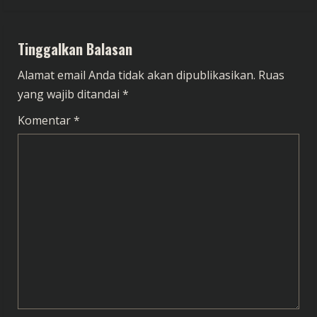
n
Tinggalkan Balasan
u
Alamat email Anda tidak akan dipublikasikan.
Ruas
e
yang wajib ditandai
*
R
Komentar
*
e
a
d
i
n
g