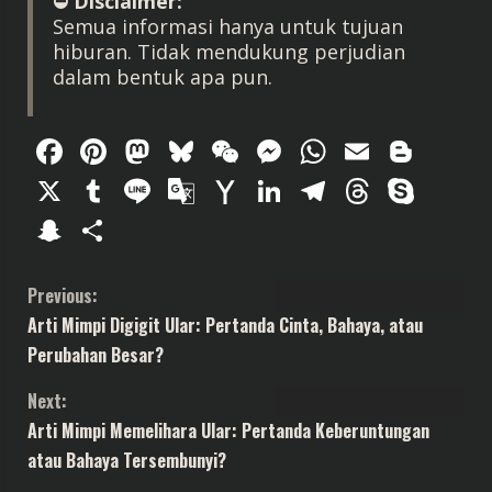
⛔️ Disclaimer:
Semua informasi hanya untuk tujuan
hiburan. Tidak mendukung perjudian
dalam bentuk apa pun.
Facebook
Pinterest
Mastodon
Bluesky
WeChat
Messenger
WhatsAp
Email
Blog
X
Tumblr
Line
Google
Yahoo
LinkedIn
Telegram
Thread
Sky
Translate
Mail
Snapchat
Share
C
Previous:
Arti Mimpi Digigit Ular: Pertanda Cinta, Bahaya, atau
o
Perubahan Besar?
n
Next:
t
Arti Mimpi Memelihara Ular: Pertanda Keberuntungan
atau Bahaya Tersembunyi?
i