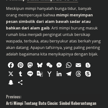
Meskipun mimpi hanyalah bunga tidur, banyak
orang mempercayai bahwa
mimpi menyimpan
pesan simbolik dari alam bawah sadar atau
bahkan dari alam gaib
. Arti mimpi burung masuk
rumah bisa menjadi pengingat untuk bersikap
waspada, terbuka, atau bersyukur atas berkah yang
akan datang. Apapun tafsirnya, yang paling penting
adalah bagaimana kita menyikapinya dengan bijak.
Facebook
Pinterest
Mastodon
Bluesky
WeChat
Messenger
WhatsAp
Email
Blog
X
Tumblr
Line
Google
Yahoo
LinkedIn
Telegram
Thread
Sky
Translate
Mail
Snapchat
Share
C
Previous:
Arti Mimpi Tentang Batu Cincin: Simbol Keberuntungan