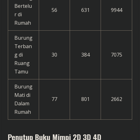
Bertelu
56
631
9944
r di
Rumah
Burung
Terban
g di
30
384
7075
Ruang
Tamu
Burung
Mati di
77
801
2662
Dalam
Rumah
Penutup
Buku Mimpi 2D 3D 4D