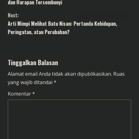
o
dan Harapan Tersembunyi
n
Next:
t
Arti Mimpi Melihat Batu Nisan: Pertanda Kehidupan,
Peringatan, atau Perubahan?
i
n
Tinggalkan Balasan
u
Alamat email Anda tidak akan dipublikasikan.
Ruas
e
yang wajib ditandai
*
R
Komentar
*
e
a
d