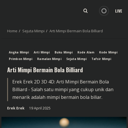
LIVE
Home
Sejuta Mimpi
Arti Mimpi Bermain Bola Billiard
Angka Mimpi
Arti Mimpi
Buku Mimpi
Kode Alam
Kode Mimpi
Primbon Mimpi
Ramalan Mimpi
Sejuta Mimpi
Tafsir Mimpi
Arti Mimpi Bermain Bola Billiard
Erek Erek 2D 3D 4D: Arti Mimpi Bermain Bola
Billiard - Salah satu mimpi yang cukup unik dan
menarik adalah mimpi bermain bola biliar.
Erek Erek
19 April 2025