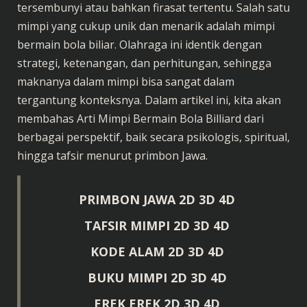
tersembunyi atau bahkan firasat tertentu. Salah satu
mimpi yang cukup unik dan menarik adalah mimpi
bermain bola biliar. Olahraga ini identik dengan
strategi, ketenangan, dan perhitungan, sehingga
maknanya dalam mimpi bisa sangat dalam
tergantung konteksnya. Dalam artikel ini, kita akan
membahas Arti Mimpi Bermain Bola Billiard dari
berbagai perspektif, baik secara psikologis, spiritual,
hingga tafsir menurut primbon Jawa.
PRIMBON JAWA 2D 3D 4D
TAFSIR MIMPI 2D 3D 4D
KODE ALAM 2D 3D 4D
BUKU MIMPI 2D 3D 4D
EREK EREK 2D 3D 4D