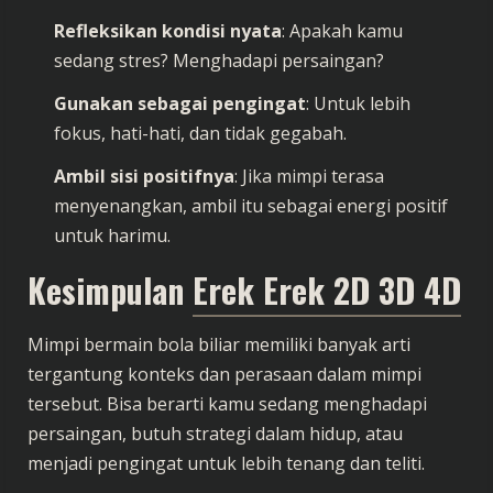
Refleksikan kondisi nyata
: Apakah kamu
sedang stres? Menghadapi persaingan?
Gunakan sebagai pengingat
: Untuk lebih
fokus, hati-hati, dan tidak gegabah.
Ambil sisi positifnya
: Jika mimpi terasa
menyenangkan, ambil itu sebagai energi positif
untuk harimu.
Kesimpulan
Erek Erek 2D 3D 4D
Mimpi bermain bola biliar memiliki banyak arti
tergantung konteks dan perasaan dalam mimpi
tersebut. Bisa berarti kamu sedang menghadapi
persaingan, butuh strategi dalam hidup, atau
menjadi pengingat untuk lebih tenang dan teliti.