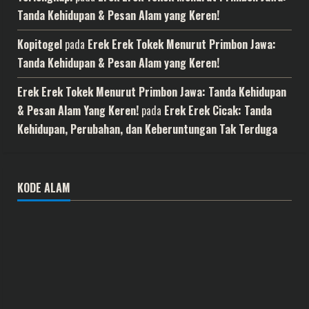
Tanda Kehidupan & Pesan Alam yang Keren!
Kopitogel
pada
Erek Erek Tokek Menurut Primbon Jawa:
Tanda Kehidupan & Pesan Alam yang Keren!
Erek Erek Tokek Menurut Primbon Jawa: Tanda Kehidupan
& Pesan Alam Yang Keren!
pada
Erek Erek Cicak: Tanda
Kehidupan, Perubahan, dan Keberuntungan Tak Terduga
KODE ALAM