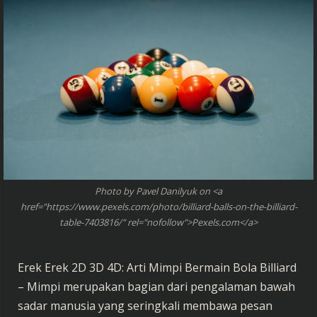
Photo by Pavel Danilyuk on <a
href="https://www.pexels.com/photo/billiard-balls-on-the-billiard-
table-7403816/" rel="nofollow">Pexels.com</a>
Erek Erek 2D 3D 4D: Arti Mimpi Bermain Bola Billiard
– Mimpi merupakan bagian dari pengalaman bawah
sadar manusia yang seringkali membawa pesan