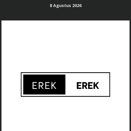
Skip
8 Agustus 2026
to
content