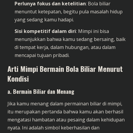
Perlunya fokus dan ketelitian
: Bola biliar
menuntut ketepatan, begitu pula masalah hidup
yang sedang kamu hadapi.
Sisi kompetitif dalam diri
: Mimpi ini bisa
menunjukkan bahwa kamu sedang bersaing, baik
di tempat kerja, dalam hubungan, atau dalam
mencapai tujuan pribadi.
Arti Mimpi Bermain Bola Biliar Menurut
Kondisi
a. Bermain Biliar dan Menang
Jika kamu menang dalam permainan biliar di mimpi,
itu merupakan pertanda bahwa kamu akan berhasil
mengatasi hambatan atau pesaing dalam kehidupan
nyata. Ini adalah simbol keberhasilan dan