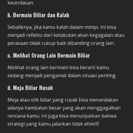
kecerdasan.
b. Bermain Biliar dan Kalah
Sebaliknya, jika kamu kalah dalam mimpi, ini bisa
menjadi refleksi dari ketakutan akan kegagalan atau
perasaan tidak cukup baik dibanding orang lain.
c. Melihat Orang Lain Bermain Biliar
Melihat orang lain bermain bisa berarti kamu
sedang menjadi pengamat dalam situasi penting.
d. Meja Biliar Rusak
Meja atau stik biliar yang rusak bisa menandakan
adanya hambatan besar yang akan menggagalkan
rencana kamu. Ini juga bisa menunjukkan bahwa
strategi yang kamu jalankan tidak efektif.