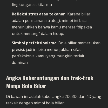
lingkungan sekitarmu.
Refleksi stres atau tekanan
: Karena biliar
adalah permainan strategi, mimpi ini bisa
menunjukkan bahwa kamu merasa “dipaksa
untuk menang” dalam hidup.
Simbol perfeksionisme
: Bola biliar memerlukan
presisi, jadi ini bisa menunjukkan sifat
perfeksionis kamu yang mungkin terlalu
dominan.
Angka Keberuntungan dan Erek-Erek
Mimpi Bola Biliar
Di bawah ini adalah tabel angka 2D, 3D, dan 4D yang
terkait dengan mimpi bola biliar: