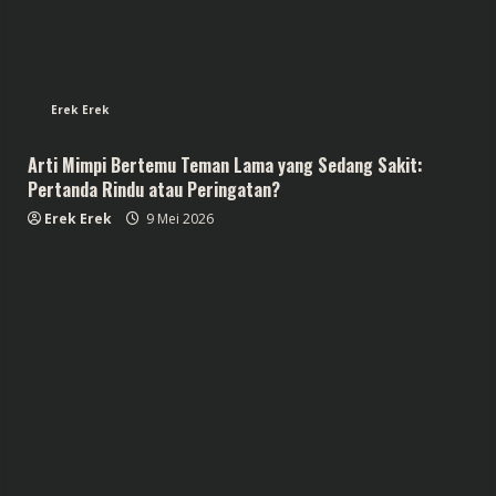
Erek Erek
Arti Mimpi Bertemu Teman Lama yang Sedang Sakit:
Pertanda Rindu atau Peringatan?
Erek Erek
9 Mei 2026