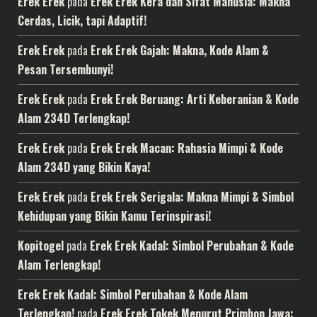
Erek Erek
pada
Erek Erek Kera dan Sifat Manusia: Makna
Cerdas, Licik, tapi Adaptif!
Erek Erek
pada
Erek Erek Gajah: Makna, Kode Alam &
Pesan Tersembunyi!
Erek Erek
pada
Erek Erek Beruang: Arti Keberanian & Kode
Alam 234D Terlengkap!
Erek Erek
pada
Erek Erek Macan: Rahasia Mimpi & Kode
Alam 234D yang Bikin Kaya!
Erek Erek
pada
Erek Erek Serigala: Makna Mimpi & Simbol
Kehidupan yang Bikin Kamu Terinspirasi!
Kopitogel
pada
Erek Erek Kadal: Simbol Perubahan & Kode
Alam Terlengkap!
Erek Erek Kadal: Simbol Perubahan & Kode Alam
Terlengkap!
pada
Erek Erek Tokek Menurut Primbon Jawa: