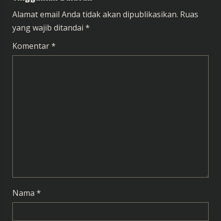
n
Alamat email Anda tidak akan dipublikasikan.
Ruas
u
yang wajib ditandai
*
e
Komentar
*
R
e
a
d
i
n
g
Nama
*