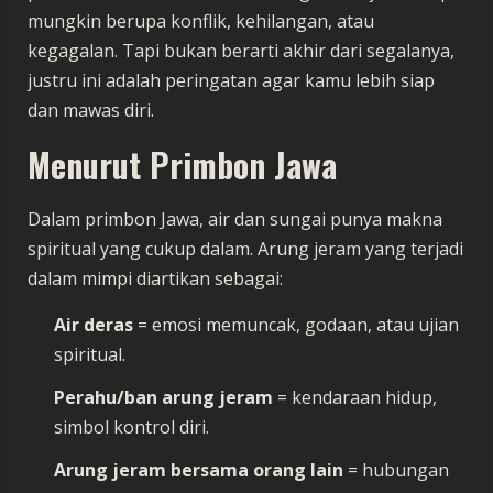
mungkin berupa konflik, kehilangan, atau
kegagalan. Tapi bukan berarti akhir dari segalanya,
justru ini adalah peringatan agar kamu lebih siap
dan mawas diri.
Menurut Primbon Jawa
Dalam primbon Jawa, air dan sungai punya makna
spiritual yang cukup dalam. Arung jeram yang terjadi
dalam mimpi diartikan sebagai:
Air deras
= emosi memuncak, godaan, atau ujian
spiritual.
Perahu/ban arung jeram
= kendaraan hidup,
simbol kontrol diri.
Arung jeram bersama orang lain
= hubungan