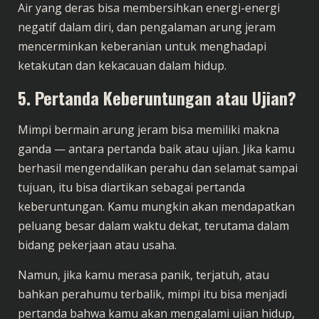
Air yang deras bisa membersihkan energi-energi
negatif dalam diri, dan pengalaman arung jeram
mencerminkan keberanian untuk menghadapi
ketakutan dan kekacauan dalam hidup.
5. Pertanda Keberuntungan atau Ujian?
Mimpi bermain arung jeram bisa memiliki makna
ganda — antara pertanda baik atau ujian. Jika kamu
berhasil mengendalikan perahu dan selamat sampai
tujuan, itu bisa diartikan sebagai pertanda
keberuntungan. Kamu mungkin akan mendapatkan
peluang besar dalam waktu dekat, terutama dalam
bidang pekerjaan atau usaha.
Namun, jika kamu merasa panik, terjatuh, atau
bahkan perahumu terbalik, mimpi itu bisa menjadi
pertanda bahwa kamu akan mengalami ujian hidup,