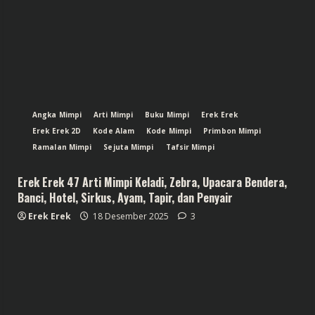
Angka Mimpi
Arti Mimpi
Buku Mimpi
Erek Erek
Erek Erek 2D
Kode Alam
Kode Mimpi
Primbon Mimpi
Ramalan Mimpi
Sejuta Mimpi
Tafsir Mimpi
Erek Erek 47 Arti Mimpi Keladi, Zebra, Upacara Bendera,
Banci, Hotel, Sirkus, Ayam, Tapir, dan Penyair
Erek Erek
18 Desember 2025
3