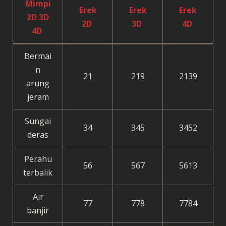
Mimpi
Erek
Erek
Erek
2D 3D
2D
3D
4D
4D
Bermai
n
21
219
2139
arung
jeram
Sungai
34
345
3452
deras
Perahu
56
567
5613
terbalik
Air
77
778
7784
banjir