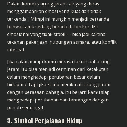
Dalam konteks arung jeram, air yang deras
menggambarkan emosi yang kuat dan tidak
terkendali. Mimpi ini mungkin menjadi pertanda
bahwa kamu sedang berada dalam kondisi
emosional yang tidak stabil — bisa jadi karena
tekanan pekerjaan, hubungan asmara, atau konflik
internal.
Jika dalam mimpi kamu merasa takut saat arung
jeram, itu bisa menjadi cerminan dari ketakutan
dalam menghadapi perubahan besar dalam
hidupmu. Tapi jika kamu menikmati arung jeram
dengan perasaan bahagia, itu berarti kamu siap
menghadapi perubahan dan tantangan dengan
penuh semangat.
3. Simbol Perjalanan Hidup