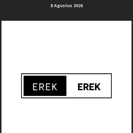
Skip
8 Agustus 2026
to
content