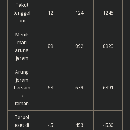
Takut
tenggel
12
124
1245
am
Menik
mati
89
892
8923
arung
jeram
Arung
jeram
bersam
63
639
6391
a
teman
Terpel
eset di
45
453
4530