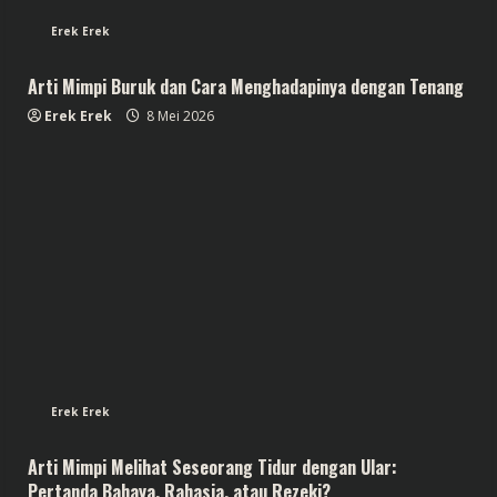
Erek Erek
Arti Mimpi Buruk dan Cara Menghadapinya dengan Tenang
Erek Erek
8 Mei 2026
Erek Erek
Arti Mimpi Melihat Seseorang Tidur dengan Ular:
Pertanda Bahaya, Rahasia, atau Rezeki?