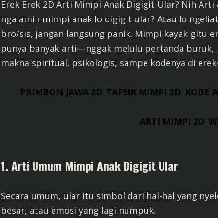
Erek Erek 2D Arti Mimpi Anak Digigit Ular? Nih Art
ngalamin mimpi anak lo digigit ular? Atau lo ngelia
bro/sis, jangan langsung panik. Mimpi kayak gitu 
punya banyak arti—nggak melulu pertanda buruk, kok
makna spiritual, psikologis, sampe kodenya di erek-
PRIMBON JAWA 2D
TAFSIR MIMPI 2D
KODE 
ARTI MIMPI 2D
W
1. Arti Umum Mimpi Anak Digigit Ular
Secara umum, ular itu simbol dari hal-hal yang ny
besar, atau emosi yang lagi numpuk.