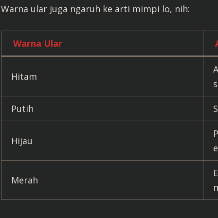
Warna ular juga ngaruh ke arti mimpi lo, nih:
Warna Ular
A
Hitam
s
Putih
S
Hijau
e
E
Merah
m