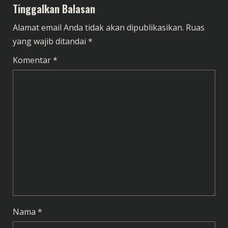
Tinggalkan Balasan
n
Alamat email Anda tidak akan dipublikasikan.
Ruas
u
yang wajib ditandai
*
e
Komentar
*
R
e
a
d
i
n
g
Nama
*