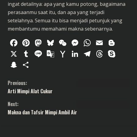
ingat detailnya: apa yang kamu potong, bagaimana
perasaanmu saat itu, dan apa yang terjadi
setelahnya. Semua itu bisa menjadi petunjuk yang
membantumu memahami makna sebenarnya.
Facebook
Pinterest
Mastodon
Bluesky
WeChat
Messenger
WhatsAp
Email
Blog
X
Tumblr
Line
Google
Yahoo
LinkedIn
Telegram
Thread
Sky
Translate
Mail
Snapchat
Share
C
Previous:
Arti Mimpi Alat Cukur
o
Next:
n
Makna dan Tafsir Mimpi Ambil Air
t
i