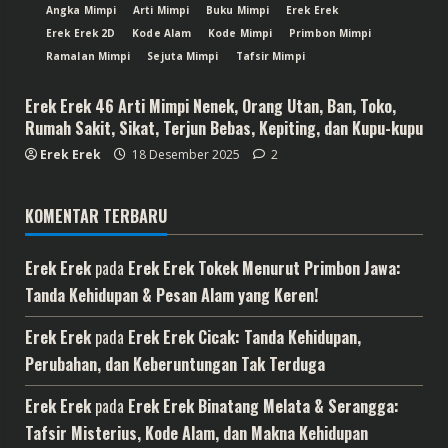
Angka Mimpi
Arti Mimpi
Buku Mimpi
Erek Erek
Erek Erek 2D
Kode Alam
Kode Mimpi
Primbon Mimpi
Ramalan Mimpi
Sejuta Mimpi
Tafsir Mimpi
Erek Erek 46 Arti Mimpi Nenek, Orang Utan, Ban, Toko,
Rumah Sakit, Sikat, Terjun Bebas, Kepiting, dan Kupu-kupu
Erek Erek
18 Desember 2025
2
KOMENTAR TERBARU
Erek Erek
pada
Erek Erek Tokek Menurut Primbon Jawa:
Tanda Kehidupan & Pesan Alam yang Keren!
Erek Erek
pada
Erek Erek Cicak: Tanda Kehidupan,
Perubahan, dan Keberuntungan Tak Terduga
Erek Erek
pada
Erek Erek Binatang Melata & Serangga:
Tafsir Misterius, Kode Alam, dan Makna Kehidupan