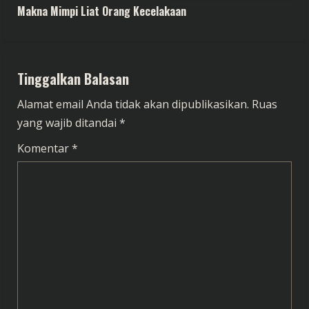
n
Makna Mimpi Liat Orang Kecelakaan
t
i
Tinggalkan Balasan
n
Alamat email Anda tidak akan dipublikasikan.
Ruas
u
yang wajib ditandai
*
e
Komentar
*
R
e
a
d
i