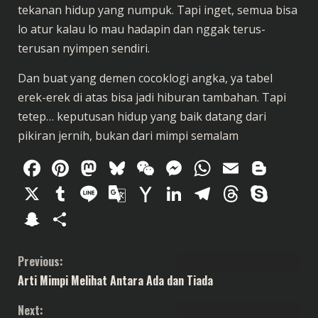
tekanan hidup yang numpuk. Tapi inget, semua bisa
lo atur kalau lo mau hadapin dan nggak terus-
terusan nyimpen sendiri.
Dan buat yang demen cocoklogi angka, ya tabel
erek-erek di atas bisa jadi hiburan tambahan. Tapi
tetep… keputusan hidup yang baik datang dari
pikiran jernih, bukan dari mimpi semalam
Facebook
Pinterest
Mastodon
Bluesky
WeChat
Messenger
WhatsAp
Email
Blog
X
Tumblr
Line
Google
Yahoo
LinkedIn
Telegram
Thread
Sky
Translate
Mail
Snapchat
Share
C
Previous:
Arti Mimpi Melihat Antara Ada dan Tiada
o
Next: