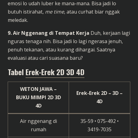
emosi lo udah luber ke mana-mana. Bisa jadi lo
butuh istirahat,
me time
, atau curhat biar nggak
meledak.
9. Air Nggenang di Tempat Kerja
Duh, kerjaan lagi
nguras tenaga nih. Bisa jadi lo lagi ngerasa jenuh,
penuh tekanan, atau kurang dihargai. Saatnya
evaluasi atau cari suasana baru?
Tabel
Erek-Erek 2D 3D 4D
WETON JAWA –
Erek-Erek 2D – 3D –
BUKU MIMPI 2D 3D
4D
4D
Air nggenang di
35-59 • 075-492 •
rumah
3419-7035