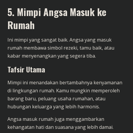
5. Mimpi Angsa Masuk ke
Rumah
Ini mimpi yang sangat baik. Angsa yang masuk
rumah membawa simbol rezeki, tamu baik, atau
kabar menyenangkan yang segera tiba.
Tafsir Utama
Mimpi ini menandakan bertambahnya kenyamanan
di lingkungan rumah. Kamu mungkin memperoleh
barang baru, peluang usaha rumahan, atau
hubungan keluarga yang lebih harmonis.
Angsa masuk rumah juga menggambarkan
kehangatan hati dan suasana yang lebih damai.