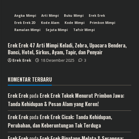
Angka Mimpi
Arti Mimpi
Buku Mimpi
Erek Erek
Erek Erek 2D
Kode Alam
Kode Mimpi
Primbon Mimpi
Ramalan Mimpi
Sejuta Mimpi
Tafsir Mimpi
Erek Erek 47 Arti Mimpi Keladi, Zebra, Upacara Bendera,
Banci, Hotel, Sirkus, Ayam, Tapir, dan Penyair
Erek Erek
18 Desember 2025
3
KOMENTAR TERBARU
Erek Erek
pada
Erek Erek Tokek Menurut Primbon Jawa:
Tanda Kehidupan & Pesan Alam yang Keren!
Erek Erek
pada
Erek Erek Cicak: Tanda Kehidupan,
Perubahan, dan Keberuntungan Tak Terduga
Erek Erek
pada
Erek Erek Binatang Melata & Serangga: