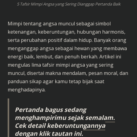
5 Tafsir Mimpi Angsa yang Sering Dianggap Pertanda Baik
Mimpi tentang angsa muncul sebagai simbol
ketenangan, keberuntungan, hubungan harmonis,
serta perubahan positif dalam hidup. Banyak orang
menganggap angsa sebagai hewan yang membawa
energi baik, lembut, dan penuh berkah. Artikel ini
mengulas lima tafsir mimpi angsa yang sering
muncul, disertai makna mendalam, pesan moral, dan
panduan sikap agar kamu tetap bijak saat
menghadapinya.
Pertanda bagus sedang
menghampirimu sejak semalam.
Cek detail keberuntungannya
dengan klik tautan ini.