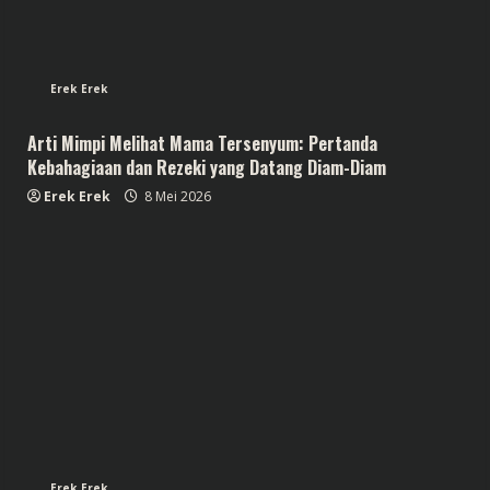
Erek Erek
Arti Mimpi Melihat Mama Tersenyum: Pertanda
Kebahagiaan dan Rezeki yang Datang Diam-Diam
Erek Erek
8 Mei 2026
Erek Erek