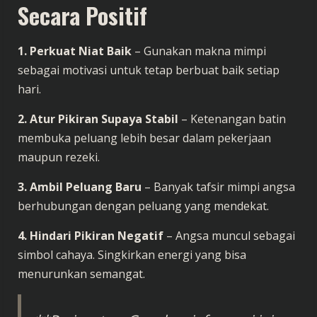
Secara Positif
1. Perkuat Niat Baik
– Gunakan makna mimpi
sebagai motivasi untuk tetap berbuat baik setiap
hari.
2. Atur Pikiran Supaya Stabil
– Ketenangan batin
membuka peluang lebih besar dalam pekerjaan
maupun rezeki.
3. Ambil Peluang Baru
– Banyak tafsir mimpi angsa
berhubungan dengan peluang yang mendekat.
4. Hindari Pikiran Negatif
– Angsa muncul sebagai
simbol cahaya. Singkirkan energi yang bisa
menurunkan semangat.