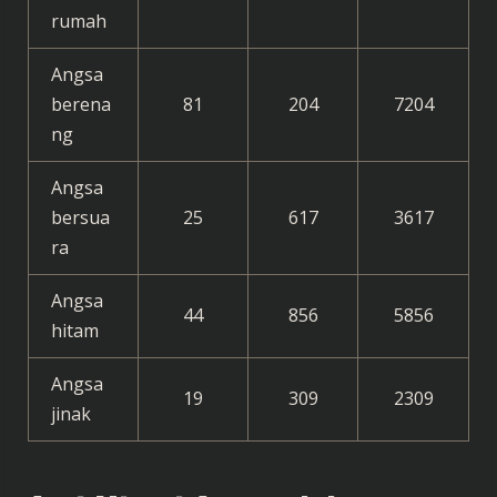
rumah
Angsa
berena
81
204
7204
ng
Angsa
bersua
25
617
3617
ra
Angsa
44
856
5856
hitam
Angsa
19
309
2309
jinak