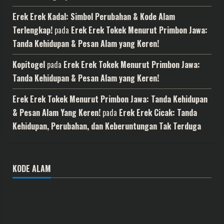
Erek Erek Kadal: Simbol Perubahan & Kode Alam
Terlengkap!
pada
Erek Erek Tokek Menurut Primbon Jawa:
Tanda Kehidupan & Pesan Alam yang Keren!
Kopitogel
pada
Erek Erek Tokek Menurut Primbon Jawa:
Tanda Kehidupan & Pesan Alam yang Keren!
Erek Erek Tokek Menurut Primbon Jawa: Tanda Kehidupan
& Pesan Alam Yang Keren!
pada
Erek Erek Cicak: Tanda
Kehidupan, Perubahan, dan Keberuntungan Tak Terduga
KODE ALAM