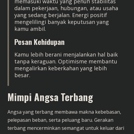
memasuki waktu yang penuh stabilitas
dalam pekerjaan, hubungan, atau usaha
yang sedang berjalan. Energi positif
mengelilingi banyak keputusan yang
kamu ambil.
Pesan Kehidupan
Kamu lebih berani menjalankan hal baik
tanpa keraguan. Optimisme membantu
mengalirkan keberkahan yang lebih
besar.
Mimpi Angsa Terbang
Angsa yang terbang membawa makna kebebasan,
pelepasan beban, serta peluang baru. Gerakan
terbang mencerminkan semangat untuk keluar dari