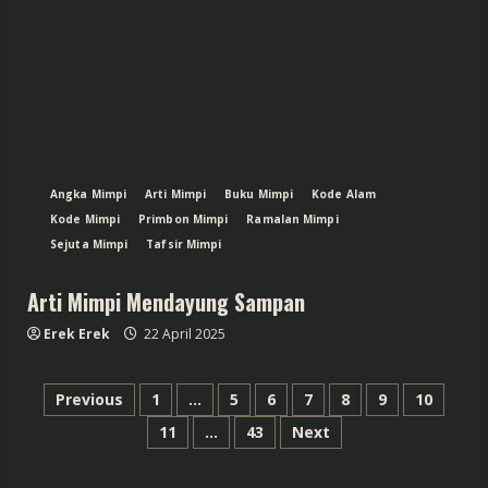
Angka Mimpi
Arti Mimpi
Buku Mimpi
Kode Alam
Kode Mimpi
Primbon Mimpi
Ramalan Mimpi
Sejuta Mimpi
Tafsir Mimpi
Arti Mimpi Mendayung Sampan
Erek Erek
22 April 2025
Paginasi
Previous
1
…
5
6
7
8
9
10
11
…
43
Next
pos