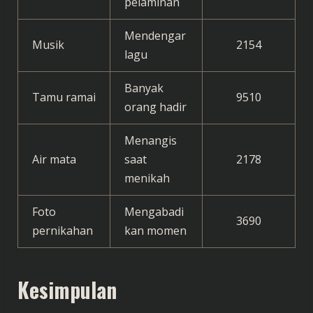
pelaminan
Mendengar
Musik
2154
lagu
Banyak
Tamu ramai
9510
orang hadir
Menangis
Air mata
saat
2178
menikah
Foto
Mengabadi
3690
pernikahan
kan momen
Kesimpulan