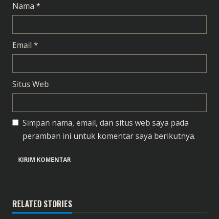
Nama
*
Email
*
Situs Web
Simpan nama, email, dan situs web saya pada
peramban ini untuk komentar saya berikutnya.
RELATED STORIES