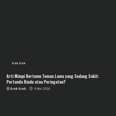
Erek Erek
Arti Mimpi Bertemu Teman Lama yang Sedang Sakit:
Pertanda Rindu atau Peringatan?
Erek Erek
9 Mei 2026