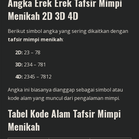
Angka Erek Erek Tafsir Mimpi
Menikah 2D 3D 4D
Berikut simbol angka yang sering dikaitkan dengan
tafsir mimpi menikah
:
2D:
23 – 78
3D:
234 – 781
4D:
2345 – 7812
Angka ini biasanya dianggap sebagai simbol atau
kode alam yang muncul dari pengalaman mimpi.
Tabel Kode Alam Tafsir Mimpi
Menikah