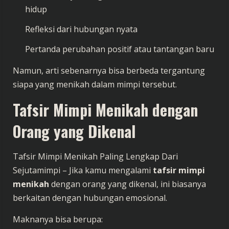
hidup
Refleksi dari hubungan nyata
Pertanda perubahan positif atau tantangan baru
Namun, arti sebenarnya bisa berbeda tergantung
siapa yang menikah dalam mimpi tersebut.
Tafsir Mimpi Menikah dengan
Orang yang Dikenal
Tafsir Mimpi Menikah Paling Lengkap Dari
Sejutamimpi – Jika kamu mengalami
tafsir mimpi
menikah
dengan orang yang dikenal, ini biasanya
berkaitan dengan hubungan emosional.
Maknanya bisa berupa: