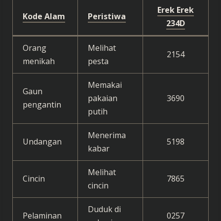
Erek Erek
Kode Alam
Peristiwa
234D
Orang
Melihat
2154
menikah
pesta
Memakai
Gaun
pakaian
3690
pengantin
putih
Menerima
Undangan
5198
kabar
Melihat
Cincin
7865
cincin
Duduk di
Pelaminan
0257