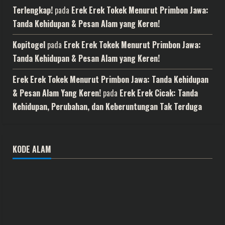
Terlengkap!
pada
Erek Erek Tokek Menurut Primbon Jawa:
Tanda Kehidupan & Pesan Alam yang Keren!
Kopitogel
pada
Erek Erek Tokek Menurut Primbon Jawa:
Tanda Kehidupan & Pesan Alam yang Keren!
Erek Erek Tokek Menurut Primbon Jawa: Tanda Kehidupan
& Pesan Alam Yang Keren!
pada
Erek Erek Cicak: Tanda
Kehidupan, Perubahan, dan Keberuntungan Tak Terduga
KODE ALAM