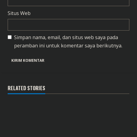
Situs Web
Simpan nama, email, dan situs web saya pada
peramban ini untuk komentar saya berikutnya.
RELATED STORIES