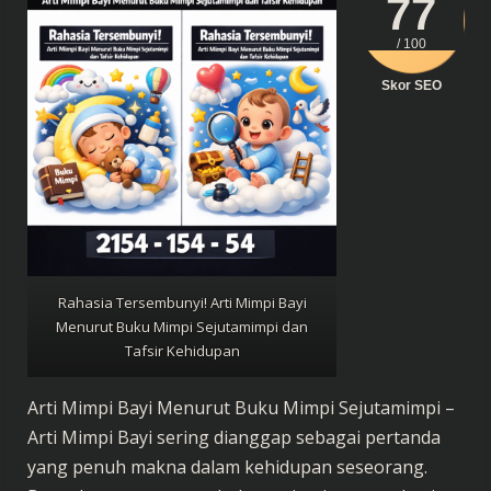
77
/ 100
Skor SEO
Rahasia Tersembunyi! Arti Mimpi Bayi
Menurut Buku Mimpi Sejutamimpi dan
Tafsir Kehidupan
Arti Mimpi Bayi Menurut Buku Mimpi Sejutamimpi –
Arti Mimpi Bayi sering dianggap sebagai pertanda
yang penuh makna dalam kehidupan seseorang.