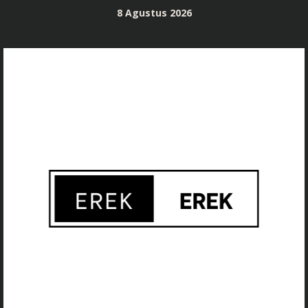
Skip
8 Agustus 2026
to
content