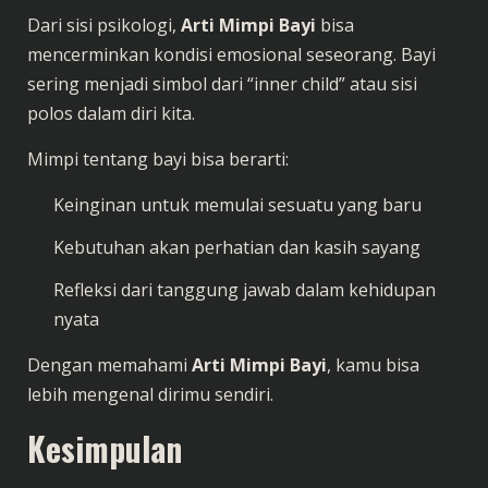
Dari sisi psikologi,
Arti Mimpi Bayi
bisa
mencerminkan kondisi emosional seseorang. Bayi
sering menjadi simbol dari “inner child” atau sisi
polos dalam diri kita.
Mimpi tentang bayi bisa berarti:
Keinginan untuk memulai sesuatu yang baru
Kebutuhan akan perhatian dan kasih sayang
Refleksi dari tanggung jawab dalam kehidupan
nyata
Dengan memahami
Arti Mimpi Bayi
, kamu bisa
lebih mengenal dirimu sendiri.
Kesimpulan