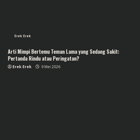
Erek Erek
Arti Mimpi Bertemu Teman Lama yang Sedang Sakit:
Pertanda Rindu atau Peringatan?
Erek Erek
9 Mei 2026