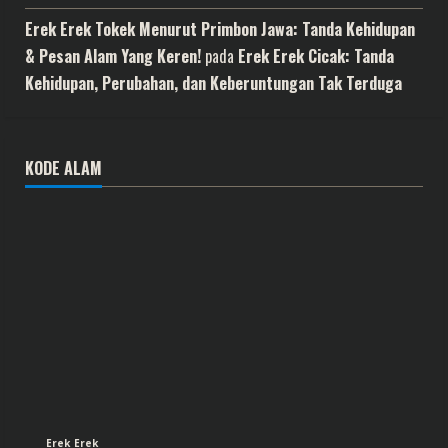
Erek Erek Tokek Menurut Primbon Jawa: Tanda Kehidupan
& Pesan Alam Yang Keren!
pada
Erek Erek Cicak: Tanda
Kehidupan, Perubahan, dan Keberuntungan Tak Terduga
KODE ALAM
Erek Erek