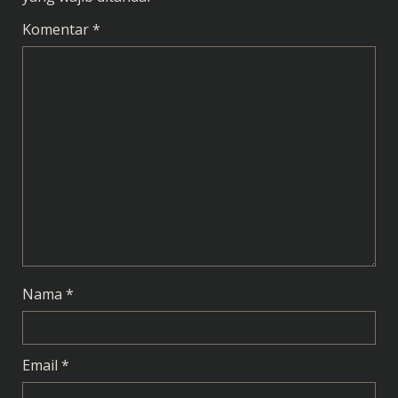
R
Komentar
*
e
a
d
i
n
g
Nama
*
Email
*