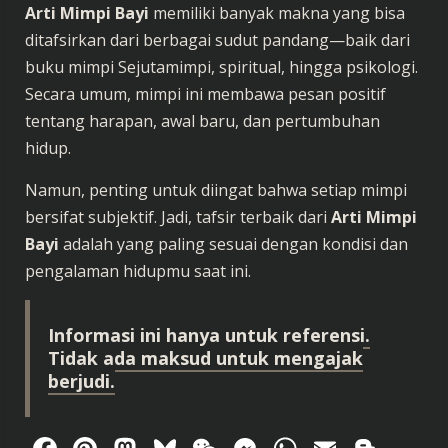
Arti Mimpi Bayi
memiliki banyak makna yang bisa
ditafsirkan dari berbagai sudut pandang—baik dari
buku mimpi Sejutamimpi, spiritual, hingga psikologi.
Secara umum, mimpi ini membawa pesan positif
tentang harapan, awal baru, dan pertumbuhan
hidup.
Namun, penting untuk diingat bahwa setiap mimpi
bersifat subjektif. Jadi, tafsir terbaik dari
Arti Mimpi
Bayi
adalah yang paling sesuai dengan kondisi dan
pengalaman hidupmu saat ini.
Informasi ini hanya untuk referensi.
Tidak ada maksud untuk mengajak
berjudi.