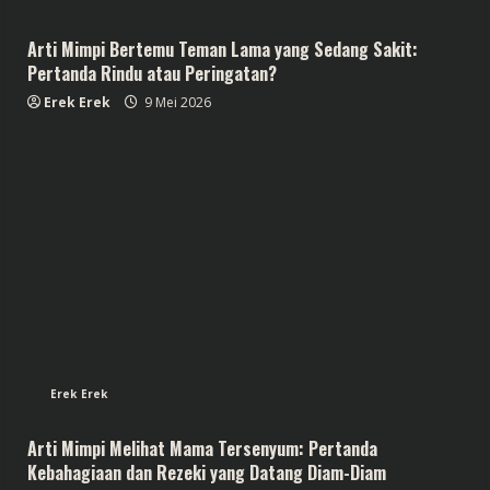
Arti Mimpi Bertemu Teman Lama yang Sedang Sakit:
Pertanda Rindu atau Peringatan?
Erek Erek
9 Mei 2026
Erek Erek
Arti Mimpi Melihat Mama Tersenyum: Pertanda
Kebahagiaan dan Rezeki yang Datang Diam-Diam