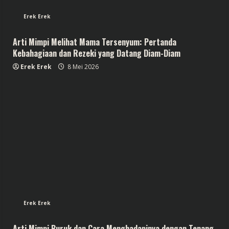
Erek Erek
Arti Mimpi Melihat Mama Tersenyum: Pertanda
Kebahagiaan dan Rezeki yang Datang Diam-Diam
Erek Erek
8 Mei 2026
Erek Erek
Arti Mimpi Buruk dan Cara Menghadapinya dengan Tenang