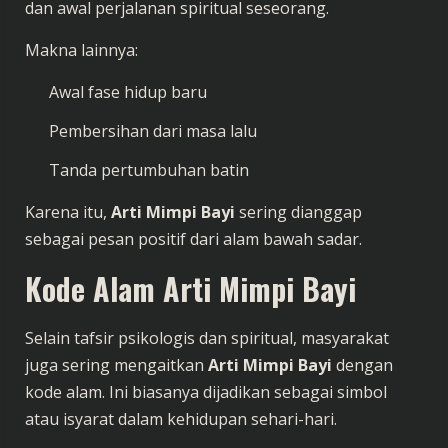
dan awal perjalanan spiritual seseorang.
Makna lainnya:
Awal fase hidup baru
Pembersihan dari masa lalu
Tanda pertumbuhan batin
Karena itu,
Arti Mimpi Bayi
sering dianggap
sebagai pesan positif dari alam bawah sadar.
Kode Alam Arti Mimpi Bayi
Selain tafsir psikologis dan spiritual, masyarakat
juga sering mengaitkan
Arti Mimpi Bayi
dengan
kode alam. Ini biasanya dijadikan sebagai simbol
atau isyarat dalam kehidupan sehari-hari.