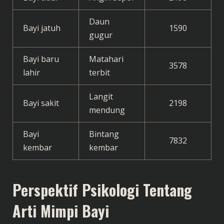
Daun
Bayi jatuh
1590
gugur
Bayi baru
Matahari
3578
lahir
terbit
Langit
Bayi sakit
2198
mendung
Bayi
Bintang
7832
kembar
kembar
Perspektif Psikologi Tentang
Arti Mimpi Bayi