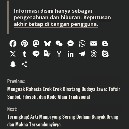
Informasi disini hanya sebagai
pengetahuan dan hiburan. Keputusan
akhir tetap di tangan pengguna.
Facebook
Pinterest
Mastodon
Bluesky
WeChat
Messenger
WhatsAp
Email
Blog
X
Tumblr
Line
Google
Yahoo
LinkedIn
Telegram
Thread
Sky
Translate
Mail
Snapchat
Share
C
Previous:
Menguak Rahasia Erek Erek Binatang Budaya Jawa: Tafsir
o
Simbol, Filosofi, dan Kode Alam Tradisional
n
Next:
t
Terungkap! Arti Mimpi yang Sering Dialami Banyak Orang
dan Makna Tersembunyinya