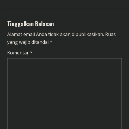
i
n
Tinggalkan Balasan
u
Alamat email Anda tidak akan dipublikasikan.
Ruas
e
yang wajib ditandai
*
R
Komentar
*
e
a
d
i
n
g