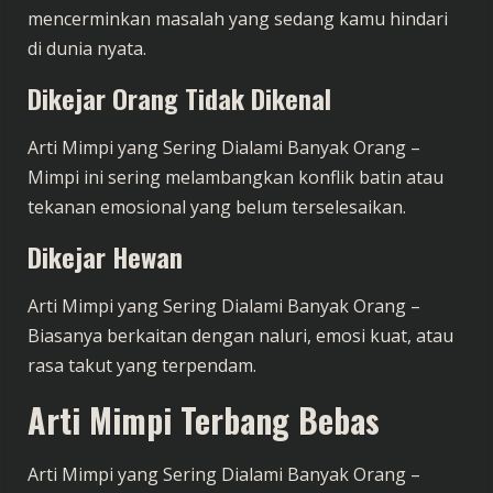
mencerminkan masalah yang sedang kamu hindari
di dunia nyata.
Dikejar Orang Tidak Dikenal
Arti Mimpi yang Sering Dialami Banyak Orang –
Mimpi ini sering melambangkan konflik batin atau
tekanan emosional yang belum terselesaikan.
Dikejar Hewan
Arti Mimpi yang Sering Dialami Banyak Orang –
Biasanya berkaitan dengan naluri, emosi kuat, atau
rasa takut yang terpendam.
Arti Mimpi Terbang Bebas
Arti Mimpi yang Sering Dialami Banyak Orang –