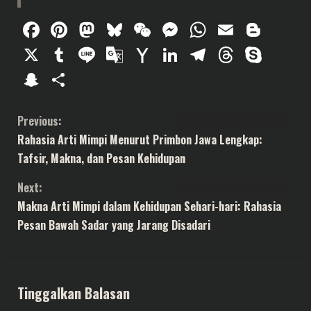
Facebook
Pinterest
Mastodon
Bluesky
WeChat
Messenger
WhatsAp
Email
Blog
X
Tumblr
Line
Google
Yahoo
LinkedIn
Telegram
Thread
Sky
Translate
Mail
Snapchat
Share
C
Previous:
Rahasia Arti Mimpi Menurut Primbon Jawa Lengkap:
o
Tafsir, Makna, dan Pesan Kehidupan
n
Next:
t
Makna Arti Mimpi dalam Kehidupan Sehari-hari: Rahasia
Pesan Bawah Sadar yang Jarang Disadari
i
n
Tinggalkan Balasan
u