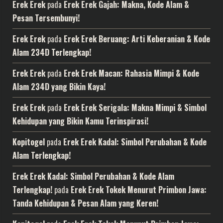
Erek Erek
pada
Erek Erek Gajah: Makna, Kode Alam &
Pesan Tersembunyi!
Erek Erek
pada
Erek Erek Beruang: Arti Keberanian & Kode
Alam 234D Terlengkap!
Erek Erek
pada
Erek Erek Macan: Rahasia Mimpi & Kode
Alam 234D yang Bikin Kaya!
Erek Erek
pada
Erek Erek Serigala: Makna Mimpi & Simbol
Kehidupan yang Bikin Kamu Terinspirasi!
Kopitogel
pada
Erek Erek Kadal: Simbol Perubahan & Kode
Alam Terlengkap!
Erek Erek Kadal: Simbol Perubahan & Kode Alam
Terlengkap!
pada
Erek Erek Tokek Menurut Primbon Jawa:
Tanda Kehidupan & Pesan Alam yang Keren!