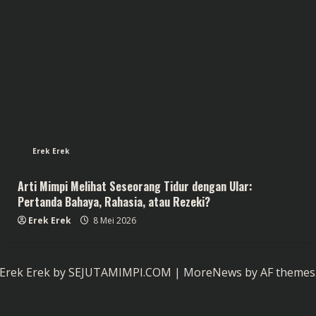
Erek Erek
Arti Mimpi Melihat Seseorang Tidur dengan Ular:
Pertanda Bahaya, Rahasia, atau Rezeki?
Erek Erek
8 Mei 2026
Erek Erek by SEJUTAMIMPI.COM
|
MoreNews
by AF themes