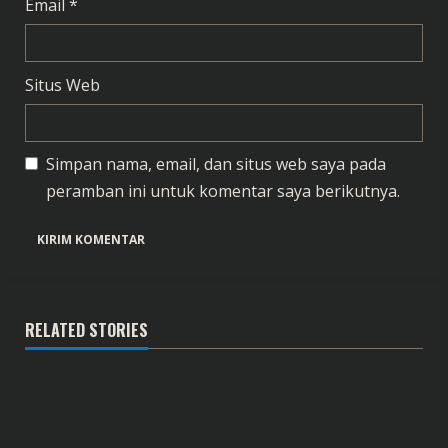
Email
*
Situs Web
Simpan nama, email, dan situs web saya pada
peramban ini untuk komentar saya berikutnya.
RELATED STORIES