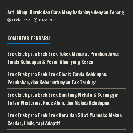
Arti Mimpi Buruk dan Cara Menghadapinya dengan Tenang
Erek Erek
8 Mei 2026
KOMENTAR TERBARU
Erek Erek
pada
Erek Erek Tokek Menurut Primbon Jawa:
Tanda Kehidupan & Pesan Alam yang Keren!
Erek Erek
pada
Erek Erek Cicak: Tanda Kehidupan,
Perubahan, dan Keberuntungan Tak Terduga
Erek Erek
pada
Erek Erek Binatang Melata & Serangga:
Tafsir Misterius, Kode Alam, dan Makna Kehidupan
Erek Erek
pada
Erek Erek Kera dan Sifat Manusia: Makna
Cerdas, Licik, tapi Adaptif!