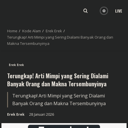
LIVE
Home
Kode Alam
Erek Erek
Terungkap! Arti Mimpi yang Sering Dialami Banyak Orang dan
Makna Tersembunyinya
Erek Erek
Terungkap! Arti Mimpi yang Sering Dialami
Banyak Orang dan Makna Tersembunyinya
Terungkap! Arti Mimpi yang Sering Dialami
Banyak Orang dan Makna Tersembunyinya
Erek Erek
28 Januari 2026