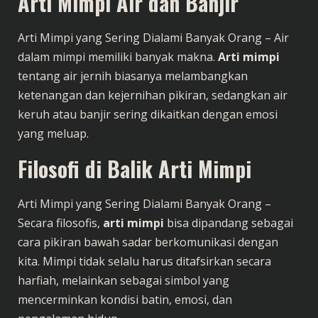
Arti Mimpi Air dan Banjir
Arti Mimpi yang Sering Dialami Banyak Orang – Air
dalam mimpi memiliki banyak makna.
Arti mimpi
tentang air jernih biasanya melambangkan
ketenangan dan kejernihan pikiran, sedangkan air
keruh atau banjir sering dikaitkan dengan emosi
yang meluap.
Filosofi di Balik Arti Mimpi
Arti Mimpi yang Sering Dialami Banyak Orang –
Secara filosofis,
arti mimpi
bisa dipandang sebagai
cara pikiran bawah sadar berkomunikasi dengan
kita. Mimpi tidak selalu harus ditafsirkan secara
harfiah, melainkan sebagai simbol yang
mencerminkan kondisi batin, emosi, dan