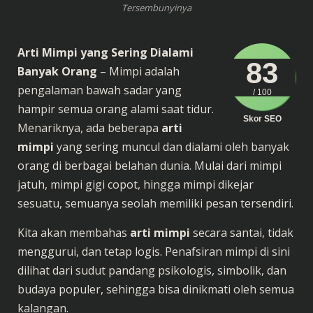
Tersembunyinya
Arti Mimpi yang Sering Dialami
83
Banyak Orang
– Mimpi adalah
pengalaman bawah sadar yang
/ 100
hampir semua orang alami saat tidur.
Skor SEO
Menariknya, ada beberapa
arti
mimpi
yang sering muncul dan dialami oleh banyak
orang di berbagai belahan dunia. Mulai dari mimpi
jatuh, mimpi gigi copot, hingga mimpi dikejar
sesuatu, semuanya seolah memiliki pesan tersendiri.
Kita akan membahas
arti mimpi
secara santai, tidak
menggurui, dan tetap logis. Penafsiran mimpi di sini
dilihat dari sudut pandang psikologis, simbolik, dan
budaya populer, sehingga bisa dinikmati oleh semua
kalangan.