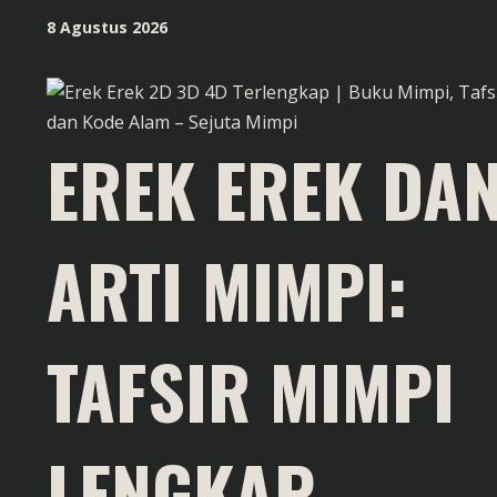
Skip
8 Agustus 2026
to
content
EREK EREK DA
ARTI MIMPI:
TAFSIR MIMPI
LENGKAP