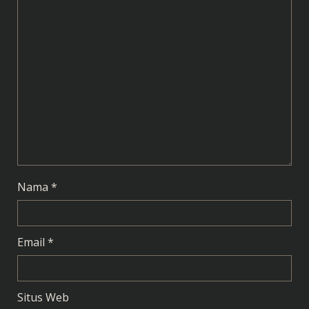
a
d
i
n
g
Nama
*
Email
*
Situs Web