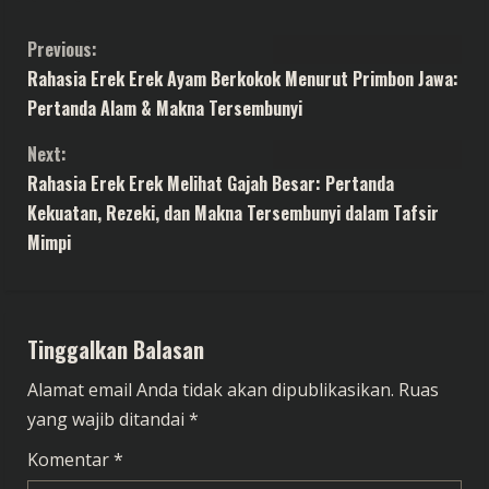
C
Previous:
Rahasia Erek Erek Ayam Berkokok Menurut Primbon Jawa:
o
Pertanda Alam & Makna Tersembunyi
n
Next:
t
Rahasia Erek Erek Melihat Gajah Besar: Pertanda
Kekuatan, Rezeki, dan Makna Tersembunyi dalam Tafsir
i
Mimpi
n
u
Tinggalkan Balasan
e
Alamat email Anda tidak akan dipublikasikan.
Ruas
R
yang wajib ditandai
*
e
Komentar
*