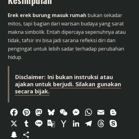
Erek erek burung masuk rumah
bukan sekadar
mitos, tapi bagian dari warisan budaya yang sarat
makna simbolik. Entah dipercaya sepenuhnya atau
tidak, tafsir ini bisa jadi sarana refleksi diri dan
pengingat untuk lebih sadar terhadap perubahan
hidup.
Disclaimer: Ini bukan instruksi atau
ajakan untuk berjudi. Silakan gunakan
secara bijak.
Facebook
Pinterest
Mastodon
Bluesky
WeChat
Messenger
WhatsAp
Email
Blog
X
Tumblr
Line
Google
Yahoo
LinkedIn
Telegram
Thread
Sky
Translate
Mail
Snapchat
Share