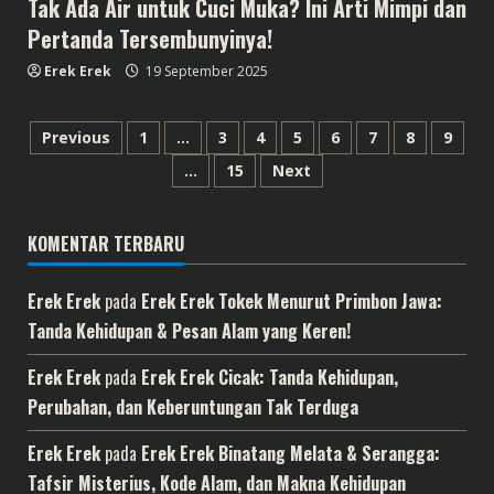
Tak Ada Air untuk Cuci Muka? Ini Arti Mimpi dan
Pertanda Tersembunyinya!
Erek Erek
19 September 2025
Paginasi
Previous
1
…
3
4
5
6
7
8
9
…
15
Next
pos
KOMENTAR TERBARU
Erek Erek
pada
Erek Erek Tokek Menurut Primbon Jawa:
Tanda Kehidupan & Pesan Alam yang Keren!
Erek Erek
pada
Erek Erek Cicak: Tanda Kehidupan,
Perubahan, dan Keberuntungan Tak Terduga
Erek Erek
pada
Erek Erek Binatang Melata & Serangga:
Tafsir Misterius, Kode Alam, dan Makna Kehidupan