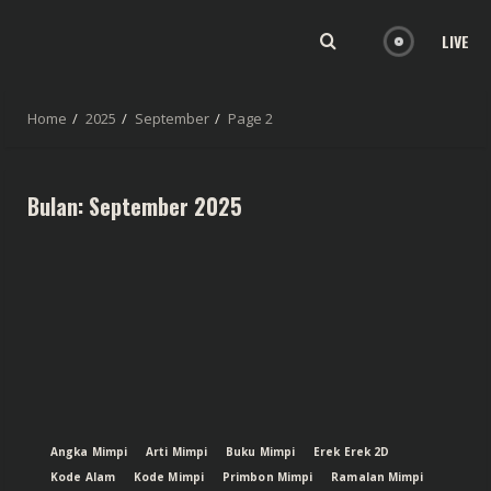
LIVE
Home
2025
September
Page 2
Bulan:
September 2025
Angka Mimpi
Arti Mimpi
Buku Mimpi
Erek Erek 2D
Kode Alam
Kode Mimpi
Primbon Mimpi
Ramalan Mimpi