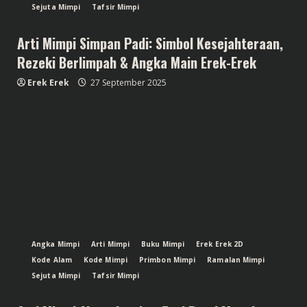
Sejuta Mimpi
Tafsir Mimpi
Arti Mimpi Simpan Padi: Simbol Kesejahteraan,
Rezeki Berlimpah & Angka Main Erek-Erek
Erek Erek
27 September 2025
Angka Mimpi
Arti Mimpi
Buku Mimpi
Erek Erek 2D
Kode Alam
Kode Mimpi
Primbon Mimpi
Ramalan Mimpi
Sejuta Mimpi
Tafsir Mimpi