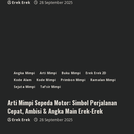
Erek Erek
28 September 2025
Angka Mimpi
Arti Mimpi
Buku Mimpi
Erek Erek 2D
Kode Alam
Kode Mimpi
Primbon Mimpi
Ramalan Mimpi
Sejuta Mimpi
Tafsir Mimpi
Arti Mimpi Sepeda Motor: Simbol Perjalanan
Cepat, Ambisi & Angka Main Erek-Erek
Erek Erek
28 September 2025