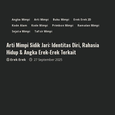
Angka Mimpi
Arti Mimpi
Buku Mimpi
Erek Erek 2D
Kode Alam
Kode Mimpi
Primbon Mimpi
Ramalan Mimpi
Sejuta Mimpi
Tafsir Mimpi
Arti Mimpi Sidik Jari: Identitas Diri, Rahasia
Hidup & Angka Erek-Erek Terkait
Erek Erek
27 September 2025