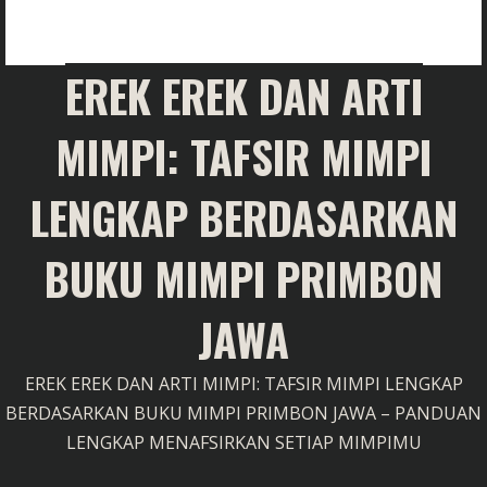
EREK EREK DAN ARTI
MIMPI: TAFSIR MIMPI
LENGKAP BERDASARKAN
BUKU MIMPI PRIMBON
JAWA
EREK EREK DAN ARTI MIMPI: TAFSIR MIMPI LENGKAP
BERDASARKAN BUKU MIMPI PRIMBON JAWA – PANDUAN
LENGKAP MENAFSIRKAN SETIAP MIMPIMU