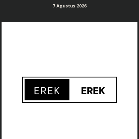
Skip
7 Agustus 2026
to
content