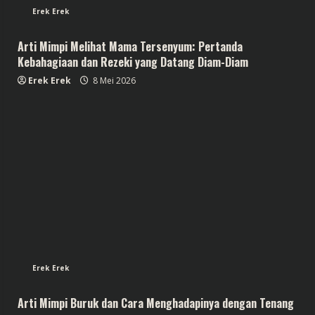
Erek Erek
Arti Mimpi Melihat Mama Tersenyum: Pertanda
Kebahagiaan dan Rezeki yang Datang Diam-Diam
Erek Erek
8 Mei 2026
Erek Erek
Arti Mimpi Buruk dan Cara Menghadapinya dengan Tenang