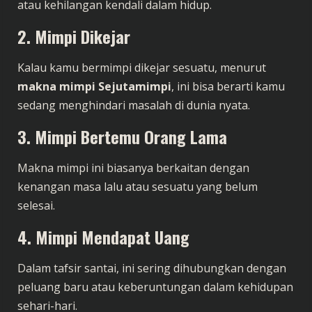
atau kehilangan kendali dalam hidup.
2. Mimpi Dikejar
Kalau kamu bermimpi dikejar sesuatu, menurut
makna mimpi Sejutamimpi
, ini bisa berarti kamu
sedang menghindari masalah di dunia nyata.
3. Mimpi Bertemu Orang Lama
Makna mimpi ini biasanya berkaitan dengan
kenangan masa lalu atau sesuatu yang belum
selesai.
4. Mimpi Mendapat Uang
Dalam tafsir santai, ini sering dihubungkan dengan
peluang baru atau keberuntungan dalam kehidupan
sehari-hari.