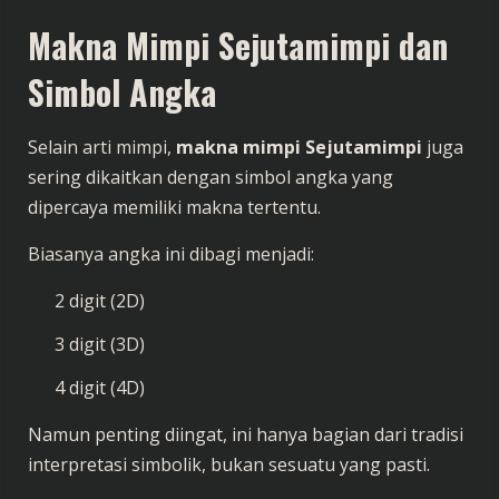
Makna Mimpi Sejutamimpi dan
Simbol Angka
Selain arti mimpi,
makna mimpi Sejutamimpi
juga
sering dikaitkan dengan simbol angka yang
dipercaya memiliki makna tertentu.
Biasanya angka ini dibagi menjadi:
2 digit (2D)
3 digit (3D)
4 digit (4D)
Namun penting diingat, ini hanya bagian dari tradisi
interpretasi simbolik, bukan sesuatu yang pasti.