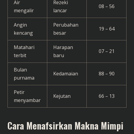
Air
Rezeki
08 – 56
mengalir
lancar
Angin
Perubahan
19 – 64
kencang
besar
Matahari
Harapan
07 – 21
terbit
baru
Bulan
Kedamaian
88 – 90
purnama
Petir
Kejutan
66 – 13
menyambar
Cara Menafsirkan Makna Mimpi