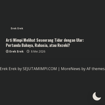
Erek Erek
Arti Mimpi Melihat Seseorang Tidur dengan Ular:
Pertanda Bahaya, Rahasia, atau Rezeki?
Erek Erek
8 Mei 2026
Erek Erek by SEJUTAMIMPI.COM
|
MoreNews
by AF themes