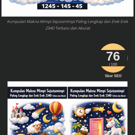
Kumpulan Makna Mimpi Sejutamimpi Paling Lengkap dan Erek Erek
234D Terbaru dan Akurat
76
/ 100
Skor SEO