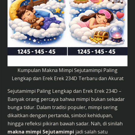
Kumpulan Makna Mimpi Sejutamimpi Paling
Lengkap dan Erek Erek 234D Terbaru dan Akurat
Sejutamimpi Paling Lengkap dan Erek Erek 234D –
Banyak orang percaya bahwa mimpi bukan sekadar
bunga tidur. Dalam tradisi populer, mimpi sering
dikaitkan dengan pertanda, simbol kehidupan,
hingga refleksi pikiran bawah sadar. Nah, di sinilah
makna mimpi Sejutamimpi
jadi salah satu