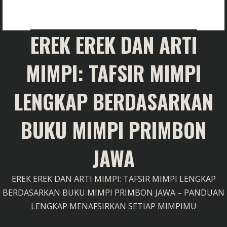
EREK EREK DAN ARTI
MIMPI: TAFSIR MIMPI
LENGKAP BERDASARKAN
BUKU MIMPI PRIMBON
JAWA
EREK EREK DAN ARTI MIMPI: TAFSIR MIMPI LENGKAP
BERDASARKAN BUKU MIMPI PRIMBON JAWA – PANDUAN
LENGKAP MENAFSIRKAN SETIAP MIMPIMU