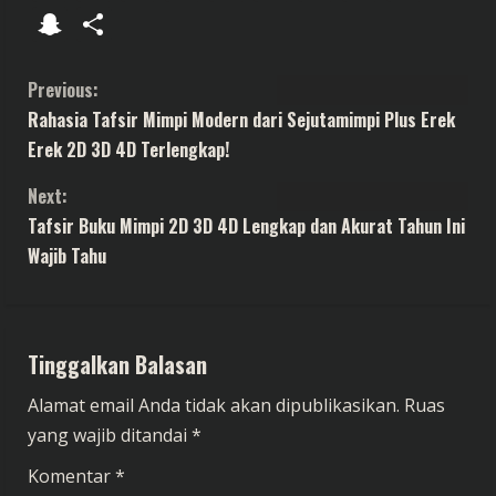
Translate
Mail
Snapchat
Share
C
Previous:
Rahasia Tafsir Mimpi Modern dari Sejutamimpi Plus Erek
o
Erek 2D 3D 4D Terlengkap!
n
Next:
t
Tafsir Buku Mimpi 2D 3D 4D Lengkap dan Akurat Tahun Ini
Wajib Tahu
i
n
Tinggalkan Balasan
u
Alamat email Anda tidak akan dipublikasikan.
Ruas
e
yang wajib ditandai
*
R
Komentar
*