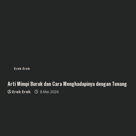
Erek Erek
Arti Mimpi Buruk dan Cara Menghadapinya dengan Tenang
Erek Erek
8 Mei 2026