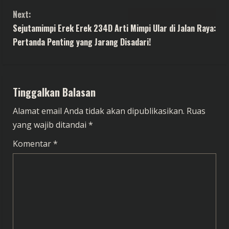
n
Next:
t
Sejutamimpi Erek Erek 234D Arti Mimpi Ular di Jalan Raya:
Pertanda Penting yang Jarang Disadari!
i
n
Tinggalkan Balasan
u
Alamat email Anda tidak akan dipublikasikan.
Ruas
e
yang wajib ditandai
*
R
Komentar
*
e
a
d
i