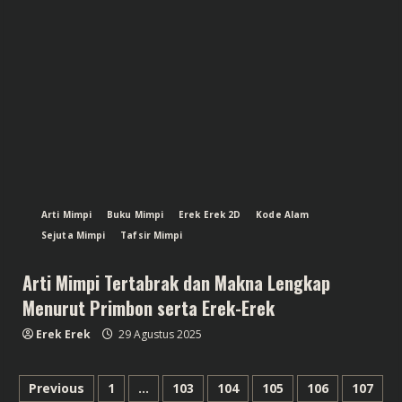
Arti Mimpi
Buku Mimpi
Erek Erek 2D
Kode Alam
Sejuta Mimpi
Tafsir Mimpi
Arti Mimpi Tertabrak dan Makna Lengkap
Menurut Primbon serta Erek-Erek
Erek Erek
29 Agustus 2025
Paginasi
Previous
1
…
103
104
105
106
107