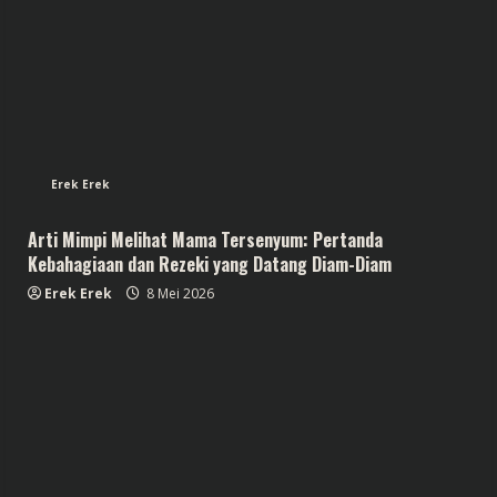
Erek Erek
Arti Mimpi Melihat Mama Tersenyum: Pertanda
Kebahagiaan dan Rezeki yang Datang Diam-Diam
Erek Erek
8 Mei 2026