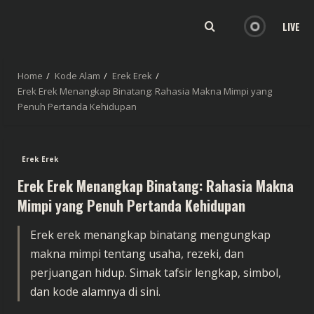
LIVE
Home
Kode Alam
Erek Erek
Erek Erek Menangkap Binatang: Rahasia Makna Mimpi yang
Penuh Pertanda Kehidupan
Erek Erek
Erek Erek Menangkap Binatang: Rahasia Makna
Mimpi yang Penuh Pertanda Kehidupan
Erek erek menangkap binatang mengungkap
makna mimpi tentang usaha, rezeki, dan
perjuangan hidup. Simak tafsir lengkap, simbol,
dan kode alamnya di sini.