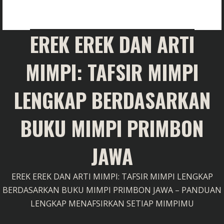
EREK EREK DAN ARTI
MIMPI: TAFSIR MIMPI
LENGKAP BERDASARKAN
BUKU MIMPI PRIMBON
JAWA
EREK EREK DAN ARTI MIMPI: TAFSIR MIMPI LENGKAP
BERDASARKAN BUKU MIMPI PRIMBON JAWA – PANDUAN
LENGKAP MENAFSIRKAN SETIAP MIMPIMU