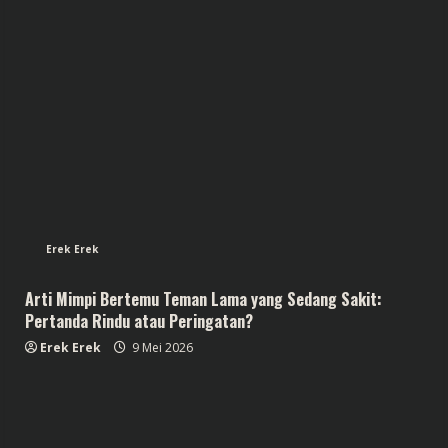
Erek Erek
Arti Mimpi Bertemu Teman Lama yang Sedang Sakit:
Pertanda Rindu atau Peringatan?
Erek Erek
9 Mei 2026