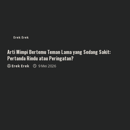
Erek Erek
Arti Mimpi Bertemu Teman Lama yang Sedang Sakit:
Pertanda Rindu atau Peringatan?
Erek Erek
9 Mei 2026