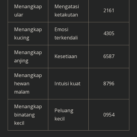
Menangkap
Mengatasi
2161
ular
ketakutan
Menangkap
Emosi
4305
kucing
terkendali
Menangkap
Kesetiaan
6587
anjing
Menangkap
hewan
Intuisi kuat
8796
malam
Menangkap
Peluang
binatang
0954
kecil
kecil