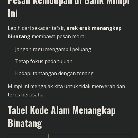
Ini
Lebih dari sekadar tafsir,
erek erek menangkap
binatang
membawa pesan moral:
Jangan ragu mengambil peluang
Tetap fokus pada tujuan
Hadapi tantangan dengan tenang
Mimpi ini mengajak kita untuk tidak menyerah dan
terus berusaha.
Tabel Kode Alam Menangkap
Binatang