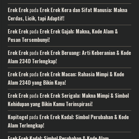
Erek Erek
pada
Erek Erek Kera dan Sifat Manusia: Makna
Cerdas, Licik, tapi Adaptif!
Erek Erek
pada
Erek Erek Gajah: Makna, Kode Alam &
Pesan Tersembunyi!
Erek Erek
pada
Erek Erek Beruang: Arti Keberanian & Kode
Alam 234D Terlengkap!
Erek Erek
pada
Erek Erek Macan: Rahasia Mimpi & Kode
Alam 234D yang Bikin Kaya!
Erek Erek
pada
Erek Erek Serigala: Makna Mimpi & Simbol
Kehidupan yang Bikin Kamu Terinspirasi!
Kopitogel
pada
Erek Erek Kadal: Simbol Perubahan & Kode
Alam Terlengkap!
Erek Erek Kadal: Simbol Perubahan & Kode Alam