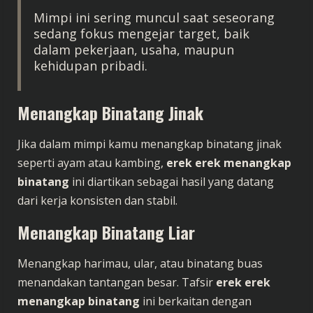
Mimpi ini sering muncul saat seseorang
sedang fokus mengejar target, baik
dalam pekerjaan, usaha, maupun
kehidupan pribadi.
Menangkap Binatang Jinak
Jika dalam mimpi kamu menangkap binatang jinak
seperti ayam atau kambing,
erek erek menangkap
binatang
ini diartikan sebagai hasil yang datang
dari kerja konsisten dan stabil.
Menangkap Binatang Liar
Menangkap harimau, ular, atau binatang buas
menandakan tantangan besar. Tafsir
erek erek
menangkap binatang
ini berkaitan dengan