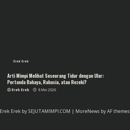
Erek Erek
Arti Mimpi Melihat Seseorang Tidur dengan Ular:
Pertanda Bahaya, Rahasia, atau Rezeki?
Erek Erek
8 Mei 2026
Erek Erek by SEJUTAMIMPI.COM
|
MoreNews
by AF themes