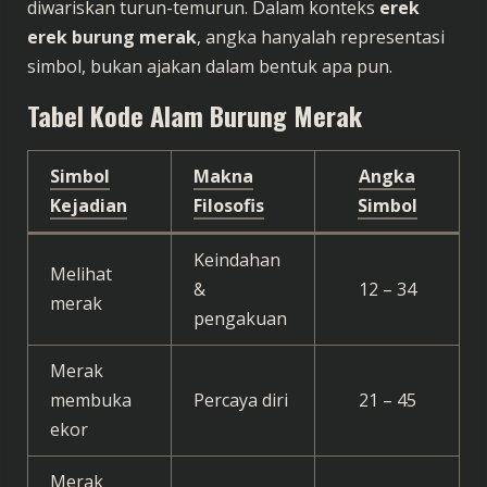
diwariskan turun-temurun. Dalam konteks
erek
erek burung merak
, angka hanyalah representasi
simbol, bukan ajakan dalam bentuk apa pun.
Tabel Kode Alam Burung Merak
Simbol
Makna
Angka
Kejadian
Filosofis
Simbol
Keindahan
Melihat
&
12 – 34
merak
pengakuan
Merak
membuka
Percaya diri
21 – 45
ekor
Merak