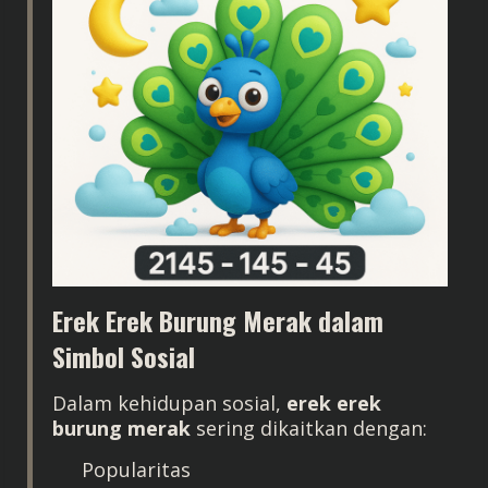
Erek Erek Burung Merak dalam
Simbol Sosial
Dalam kehidupan sosial,
erek erek
burung merak
sering dikaitkan dengan:
Popularitas