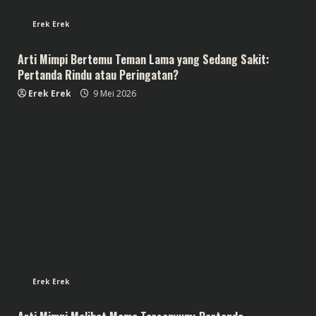
Erek Erek
Arti Mimpi Bertemu Teman Lama yang Sedang Sakit:
Pertanda Rindu atau Peringatan?
Erek Erek
9 Mei 2026
Erek Erek