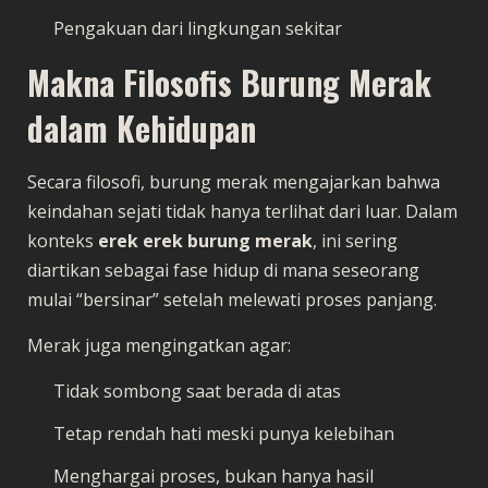
Pengakuan dari lingkungan sekitar
Makna Filosofis Burung Merak
dalam Kehidupan
Secara filosofi, burung merak mengajarkan bahwa
keindahan sejati tidak hanya terlihat dari luar. Dalam
konteks
erek erek burung merak
, ini sering
diartikan sebagai fase hidup di mana seseorang
mulai “bersinar” setelah melewati proses panjang.
Merak juga mengingatkan agar:
Tidak sombong saat berada di atas
Tetap rendah hati meski punya kelebihan
Menghargai proses, bukan hanya hasil