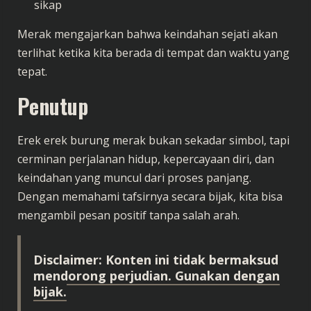
sikap
Merak mengajarkan bahwa keindahan sejati akan
terlihat ketika kita berada di tempat dan waktu yang
tepat.
Penutup
Erek erek burung merak bukan sekadar simbol, tapi
cerminan perjalanan hidup, kepercayaan diri, dan
keindahan yang muncul dari proses panjang.
Dengan memahami tafsirnya secara bijak, kita bisa
mengambil pesan positif tanpa salah arah.
Disclaimer: Konten ini tidak bermaksud
mendorong perjudian. Gunakan dengan
bijak.