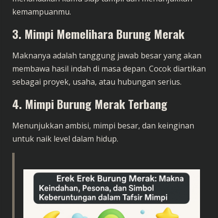
kemampuanmu.
3. Mimpi Memelihara Burung Merak
Maknanya adalah tanggung jawab besar yang akan
membawa hasil indah di masa depan. Cocok diartikan
sebagai proyek, usaha, atau hubungan serius.
4. Mimpi Burung Merak Terbang
Menunjukkan ambisi, mimpi besar, dan keinginan
untuk naik level dalam hidup.