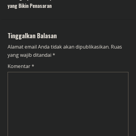
t
yang Bikin Penasaran
i
n
Tinggalkan Balasan
u
Alamat email Anda tidak akan dipublikasikan.
Ruas
e
yang wajib ditandai
*
R
Komentar
*
e
a
d
i
n