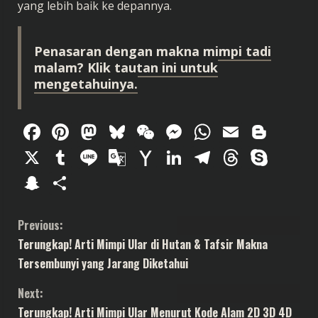
yang lebih baik ke depannya.
Penasaran dengan makna mimpi tadi
malam? Klik tautan ini untuk
mengetahuinya.
Facebook
Pinterest
Mastodon
Bluesky
WeChat
Messenger
WhatsAp
Email
Blog
X
Tumblr
Line
Google
Yahoo
LinkedIn
Telegram
Thread
Sky
Translate
Mail
Snapchat
Share
C
Previous:
Terungkap! Arti Mimpi Ular di Hutan & Tafsir Makna
o
Tersembunyi yang Jarang Diketahui
n
Next:
Terungkap! Arti Mimpi Ular Menurut Kode Alam 2D 3D 4D