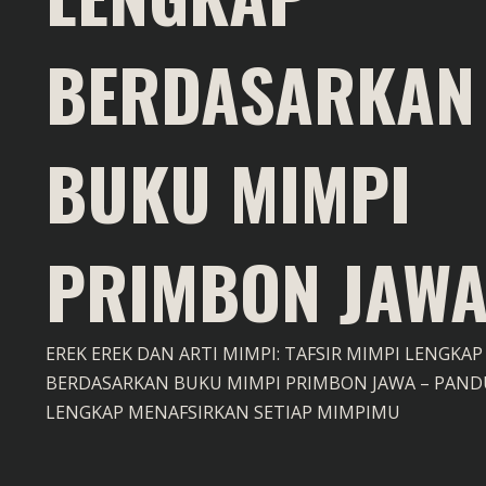
BERDASARKAN
BUKU MIMPI
PRIMBON JAW
EREK EREK DAN ARTI MIMPI: TAFSIR MIMPI LENGKAP
BERDASARKAN BUKU MIMPI PRIMBON JAWA – PAN
LENGKAP MENAFSIRKAN SETIAP MIMPIMU