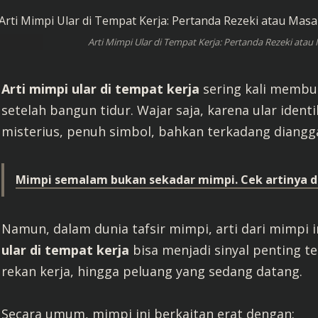
Arti Mimpi Ular di Tempat Kerja: Pertanda Rezeki atau
Arti mimpi ular di tempat kerja
sering kali membu
setelah bangun tidur. Wajar saja, karena ular iden
misterius, penuh simbol, bahkan terkadang diangg
Mimpi semalam bukan sekadar mimpi. Cek artinya d
Namun, dalam dunia tafsir mimpi, arti dari mimpi ini
ular di tempat kerja
bisa menjadi sinyal penting t
rekan kerja, hingga peluang yang sedang datang.
Secara umum, mimpi ini berkaitan erat dengan: