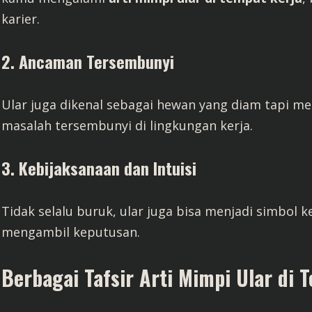
karier.
2. Ancaman Tersembunyi
Ular juga dikenal sebagai hewan yang diam tapi m
masalah tersembunyi di lingkungan kerja.
3. Kebijaksanaan dan Intuisi
Tidak selalu buruk, ular juga bisa menjadi simbol 
mengambil keputusan.
Berbagai Tafsir Arti Mimpi Ular di 