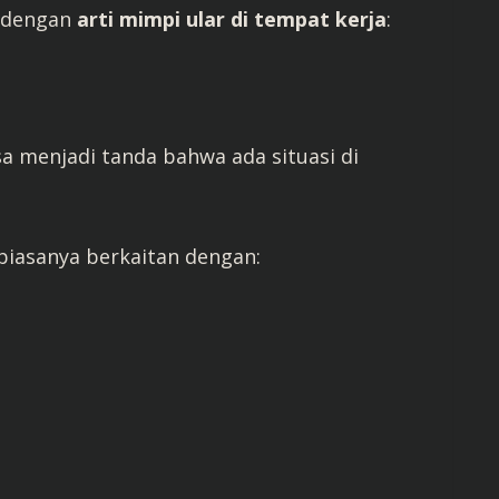
n dengan
arti mimpi ular di tempat kerja
:
isa menjadi tanda bahwa ada situasi di
biasanya berkaitan dengan: