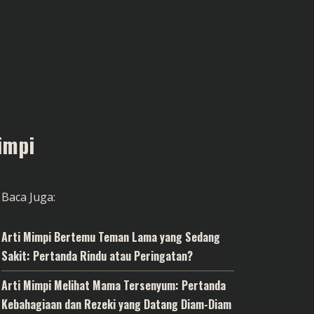
impi
Baca Juga:
Arti Mimpi Bertemu Teman Lama yang Sedang
Sakit: Pertanda Rindu atau Peringatan?
Arti Mimpi Melihat Mama Tersenyum: Pertanda
Kebahagiaan dan Rezeki yang Datang Diam-Diam