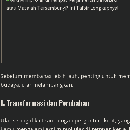
Sebelum membahas lebih jauh, penting untuk mema
budaya, ular melambangkan:
1. Transformasi dan Perubahan
Ular sering dikaitkan dengan pergantian kulit, yan
kamu mengalami
arti mimpi ular di tempat kerja
,