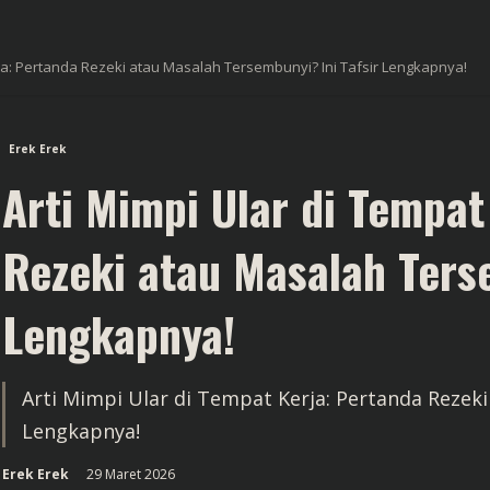
rja: Pertanda Rezeki atau Masalah Tersembunyi? Ini Tafsir Lengkapnya!
Erek Erek
Arti Mimpi Ular di Tempat
Rezeki atau Masalah Terse
Lengkapnya!
Arti Mimpi Ular di Tempat Kerja: Pertanda Rezeki
Lengkapnya!
Erek Erek
29 Maret 2026