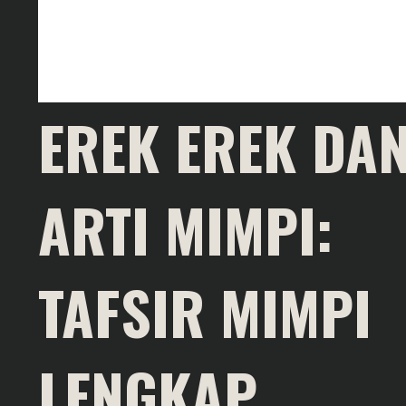
EREK EREK DA
ARTI MIMPI:
TAFSIR MIMPI
LENGKAP