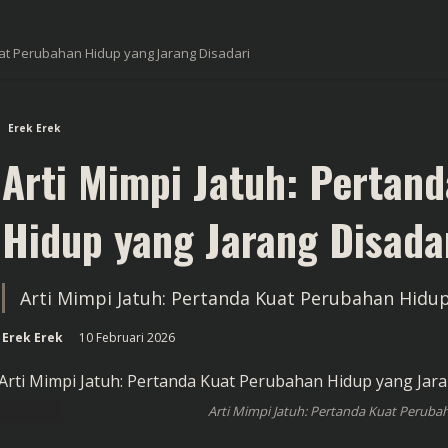
uat Perubahan Hidup yang Jarang Disadari
Erek Erek
Arti Mimpi Jatuh: Pertan
Hidup yang Jarang Disada
Arti Mimpi Jatuh: Pertanda Kuat Perubahan Hidup
Erek Erek
10 Februari 2026
Arti Mimpi Jatuh: Pertanda Kuat Peruba