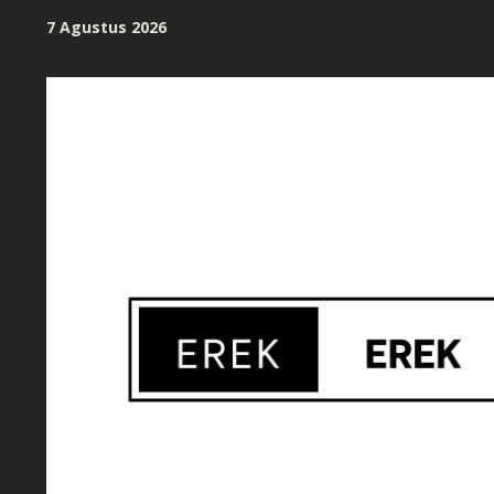
Skip
7 Agustus 2026
to
content