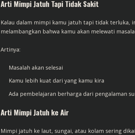
Arti Mimpi Jatuh Tapi Tidak Sakit
Kalau dalam mimpi kamu jatuh tapi tidak terluka, i
melambangkan bahwa kamu akan melewati masalah
Artinya:
Masalah akan selesai
Kamu lebih kuat dari yang kamu kira
Ada pembelajaran berharga dari pengalaman sul
Arti Mimpi Jatuh ke Air
Mimpi jatuh ke laut, sungai, atau kolam sering dik