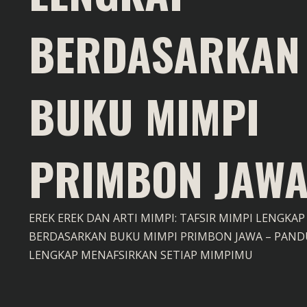
BERDASARKAN
BUKU MIMPI
PRIMBON JAW
EREK EREK DAN ARTI MIMPI: TAFSIR MIMPI LENGKAP
BERDASARKAN BUKU MIMPI PRIMBON JAWA – PAN
LENGKAP MENAFSIRKAN SETIAP MIMPIMU