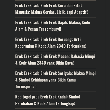
Erek Erek
pada
Erek Erek Kera dan Sifat
Manusia: Makna Cerdas, Licik, tapi Adaptif!
Erek Erek
pada
Erek Erek Gajah: Makna, Kode
Alam & Pesan Tersembunyi!
Erek Erek
pada
Erek Erek Beruang: Arti
Keberanian & Kode Alam 234D Terlengkap!
Erek Erek
pada
Erek Erek Macan: Rahasia Mimpi
& Kode Alam 234D yang Bikin Kaya!
Erek Erek
pada
Erek Erek Serigala: Makna Mimpi
& Simbol Kehidupan yang Bikin Kamu
Terinspirasi!
Kopitogel
pada
Erek Erek Kadal: Simbol
Perubahan & Kode Alam Terlengkap!