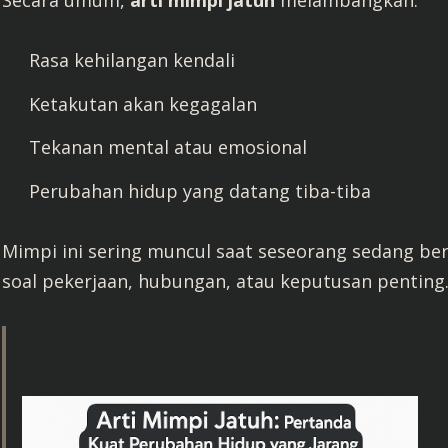
Secara umum,
arti mimpi jatuh
melambangkan:
Rasa kehilangan kendali
Ketakutan akan kegagalan
Tekanan mental atau emosional
Perubahan hidup yang datang tiba-tiba
Mimpi ini sering muncul saat seseorang sedang bera
soal pekerjaan, hubungan, atau keputusan penting