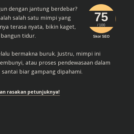
ngun dengan jantung berdebar?
75
alah salah satu mimpi yang
nya terasa nyata, bikin kaget,
/ 100
bangun tidur.
Skor SEO
lalu bermakna buruk. Justru, mimpi ini
rsembunyi, atau proses pendewasaan dalam
a santai biar gampang dipahami.
an rasakan petunjuknya!