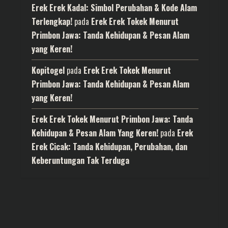
Erek Erek Kadal: Simbol Perubahan & Kode Alam
Terlengkap!
pada
Erek Erek Tokek Menurut
Primbon Jawa: Tanda Kehidupan & Pesan Alam
yang Keren!
Kopitogel
pada
Erek Erek Tokek Menurut
Primbon Jawa: Tanda Kehidupan & Pesan Alam
yang Keren!
Erek Erek Tokek Menurut Primbon Jawa: Tanda
Kehidupan & Pesan Alam Yang Keren!
pada
Erek
Erek Cicak: Tanda Kehidupan, Perubahan, dan
Keberuntungan Tak Terduga