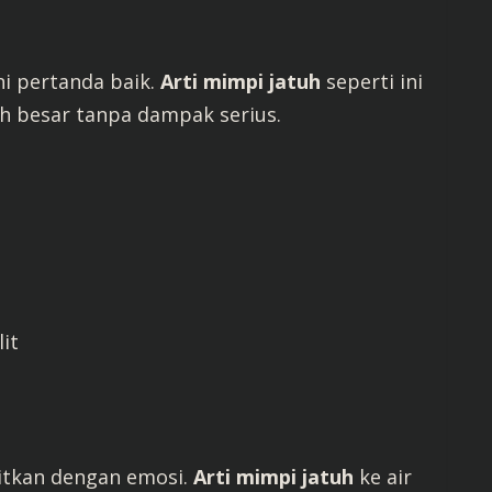
ni pertanda baik.
Arti mimpi jatuh
seperti ini
 besar tanpa dampak serius.
it
aitkan dengan emosi.
Arti mimpi jatuh
ke air