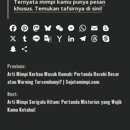
Ternyata mimpi kamu punya pesan
khusus. Temukan tafsirnya di sini!
Facebook
Pinterest
Mastodon
Bluesky
WeChat
Messenger
WhatsAp
Email
Blog
X
Tumblr
Line
Google
Yahoo
LinkedIn
Telegram
Thread
Sky
Translate
Mail
Snapchat
Share
C
Previous:
Arti Mimpi Kerbau Masuk Rumah: Pertanda Rezeki Besar
o
atau Warning Tersembunyi? | Sejutamimpi.com
n
Next:
t
Arti Mimpi Serigala Hitam: Pertanda Misterius yang Wajib
Kamu Ketahui!
i
n