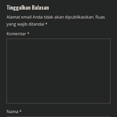
Tinggalkan Balasan
u
Alamat email Anda tidak akan dipublikasikan.
Ruas
e
yang wajib ditandai
*
R
Komentar
*
e
a
d
i
n
g
Nama
*