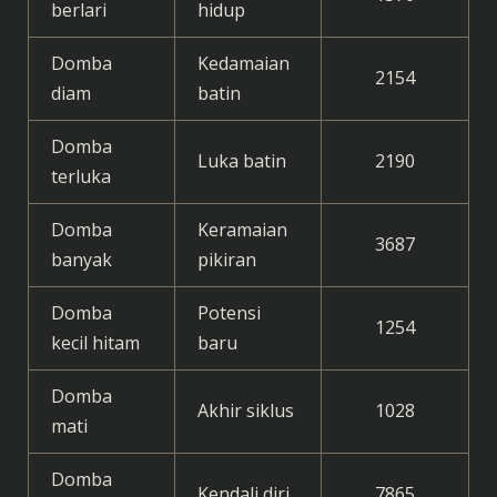
berlari
hidup
Domba
Kedamaian
2154
diam
batin
Domba
Luka batin
2190
terluka
Domba
Keramaian
3687
banyak
pikiran
Domba
Potensi
1254
kecil hitam
baru
Domba
Akhir siklus
1028
mati
Domba
Kendali diri
7865